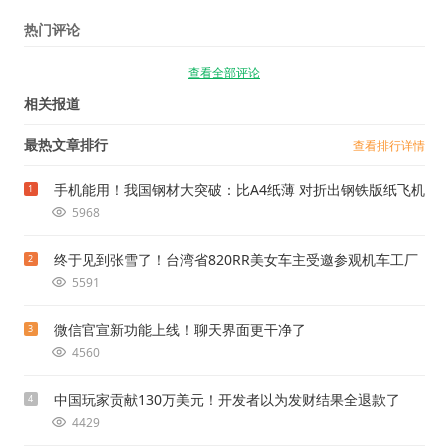
热门评论
查看全部评论
相关报道
最热文章排行
查看排行详情
手机能用！我国钢材大突破：比A4纸薄 对折出钢铁版纸飞机
1
5968
终于见到张雪了！台湾省820RR美女车主受邀参观机车工厂
2
5591
微信官宣新功能上线！聊天界面更干净了
3
4560
中国玩家贡献130万美元！开发者以为发财结果全退款了
4
4429