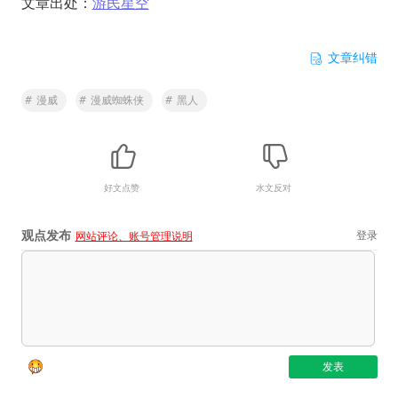
文章出处：
游民星空
文章纠错
#
漫威
#
漫威蜘蛛侠
#
黑人
好文点赞
水文反对
观点发布
登录
网站评论、账号管理说明