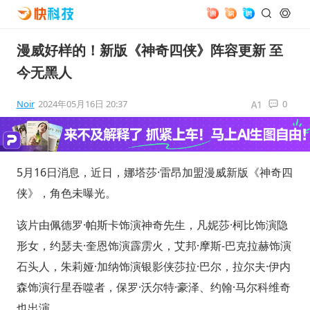
漫威好样的！新版《神奇四侠》阵容更新 至
今无黑人
Noir
2024年05月16日 20:37
0
5月16日消息，近日，娜塔莎·雷昂加盟漫威新版《神奇四
侠》，角色未曝光。
该片由佩德罗·帕斯卡饰演神奇先生，凡妮莎·柯比饰演隐
形女，约瑟夫·奎恩饰演霹雳火，艾邦·摩斯-巴克拉赫饰演
石头人，朱莉娅·加纳饰演银影侠莎拉·巴尔，拉尔夫·伊内
森饰演行星吞噬者，保罗·沃尔特·豪泽、约翰·马尔科维奇
也出演。