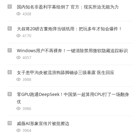
国内知名非盈利字幕组倒了 官方：现实所迫无能为力
5
4308
大叔将20磅古董炮弹当镇纸用：把玩多年才知会爆炸！
6
4170
Windows用户不再裸奔！一键清除禁用微软隐藏追踪标识
7
4057
女子患甲沟炎被流浪狗舔脚确诊三级暴露 医生回应
8
3988
零GPU跑通DeepSeek！中国第一超算用CPU打了一场翻身
9
仗
3986
戚薇AI形象宣传片被批擦边
10
3964