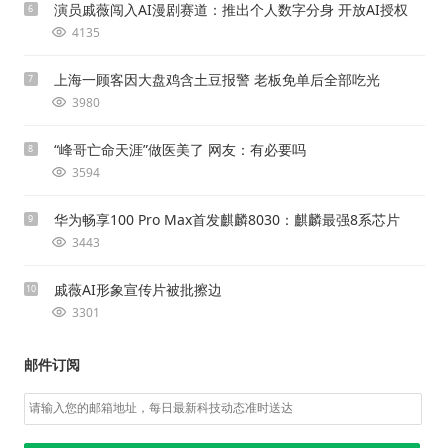
演员戚薇闯入AI漫剧赛道：推出个人数字分身 开放AI授权
6
4135
上海一顾客因大盘鸡含土豆报警 老板免单后全部吃光
7
3980
“峰哥亡命天涯”做医美了 网友：有必要吗
8
3594
华为畅享100 Pro Max首发麒麟8030：麒麟最强8系芯片
9
3443
戚薇AI形象宣传片被批擦边
10
3301
邮件订阅