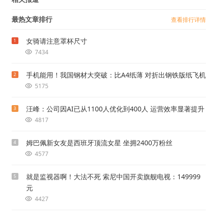
最热文章排行
查看排行详情
女骑请注意罩杯尺寸
1
7434
手机能用！我国钢材大突破：比A4纸薄 对折出钢铁版纸飞机
2
5175
汪峰：公司因AI已从1100人优化到400人 运营效率显著提升
3
4817
姆巴佩新女友是西班牙顶流女星 坐拥2400万粉丝
4
4577
就是监视器啊！大法不死 索尼中国开卖旗舰电视：149999
5
元
4427