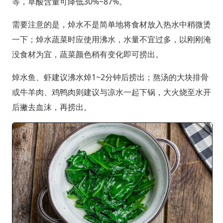
等，草酸含量可降低30%~87%。
需要注意的是，焯水不是简单地将食材放入热水中稍微烫
一下；焯水蔬菜时应使用沸水，水量不宜过多，以刚刚淹
没食材为宜，蔬菜颜色稍有变化即可捞出。
焯水鱼、虾建议沸水焯1~2分钟后捞出；熬汤的大块排骨
或牛羊肉、鸡鸭肉则建议与凉水一起下锅，大火烧至水开
后撇去血沫，再捞出。