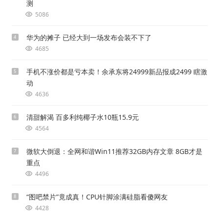
测
5086
华为的摊子 已经大到一场发布会装不下了
4
4685
手机不涨价都是亏本卖！余承东将24999新品报成2499 瞎激
5
动
4636
清甜解渴 百多利纯椰子水10瓶15.9元
6
4564
微软大倒退：全网和谐Win11推荐32GB内存文章 8GB才是
7
重点
4496
“图吧禁片”竟成真！CPU针脚涂满硅脂看傻网友
8
4428