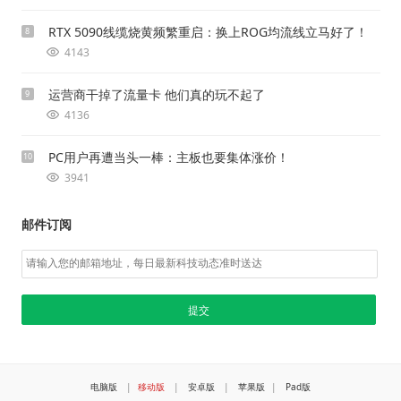
RTX 5090线缆烧黄频繁重启：换上ROG均流线立马好了！
8
4143
运营商干掉了流量卡 他们真的玩不起了
9
4136
PC用户再遭当头一棒：主板也要集体涨价！
10
3941
邮件订阅
电脑版
|
移动版
|
安卓版
|
苹果版
|
Pad版