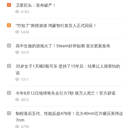
卫星巨头：宣布破产！
2
6183
“竹知了”舆情汹汹 鸿蒙智行发言人正式回应！
3
5438
高中生做的游戏火了！Steam好评如潮 首次更新发布
4
5416
35岁女子1天喝5瓶可乐 坚持了15年后：结果让人很害怕的
5
说
5311
今年8月12日地球将失去引力7秒 致万人死亡！官方辟谣
6
4823
制程落后五代、性能反超478倍！北大40nm芯片碾压英伟达
7
7nm
4799