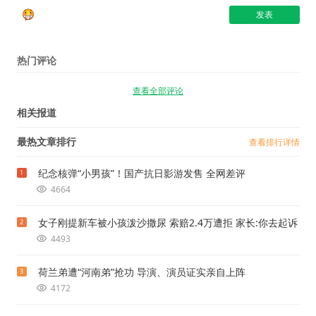
热门评论
查看全部评论
相关报道
最热文章排行
查看排行详情
纪念核弹“小男孩”！国产抗日影游发售 全网差评
1
4664
女子刚提新车被小孩泼沙撒尿 索赔2.4万遭拒 家长:你去起诉
2
4493
荷兰弟遭“河南弟”抢功 导演、演员证实亲自上阵
3
4172