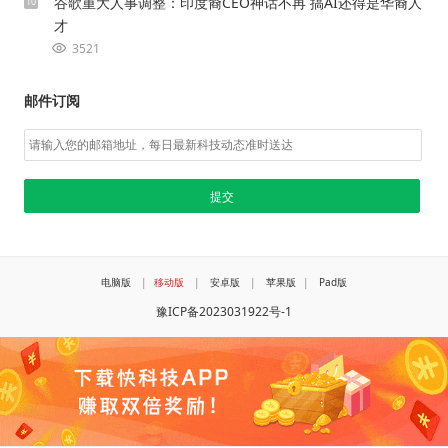
谷歌重大人事调整：印度裔CEO神话不再 搞AI还得是华裔人
10
才
3521
邮件订阅
电脑版
|
移动版
|
安卓版
|
苹果版
|
Pad版
豫ICP备2023031922号-1