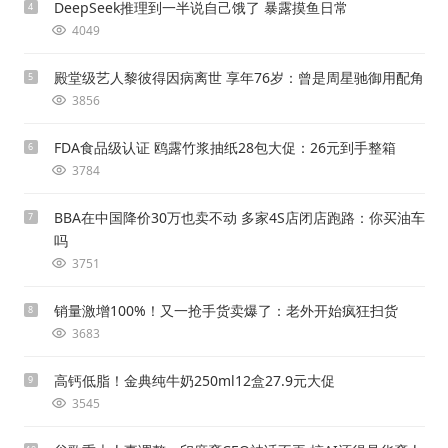
DeepSeek推理到一半说自己饿了 暴露摸鱼日常
4
4049
殿堂级艺人黎彼得因病离世 享年76岁：曾是周星驰御用配角
5
3856
FDA食品级认证 鸥露竹浆抽纸28包大促：26元到手整箱
6
3784
BBA在中国降价30万也卖不动 多家4S店闭店跑路：你买油车
7
吗
3751
销量激增100%！又一抢手货卖爆了：老外开始疯狂扫货
8
3683
高钙低脂！金典纯牛奶250ml12盒27.9元大促
9
3545