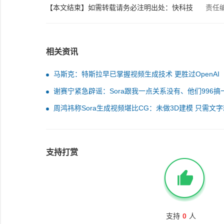
【本文结束】如需转载请务必注明出处：快科技
责任
相关资讯
马斯克：特斯拉早已掌握视频生成技术 更胜过OpenAI
谢赛宁紧急辟谣：Sora跟我一点关系没有、他们996搞
了
周鸿祎称Sora生成视频堪比CG：未做3D建模 只需文
逼真描绘
支持打赏
支持
0
人