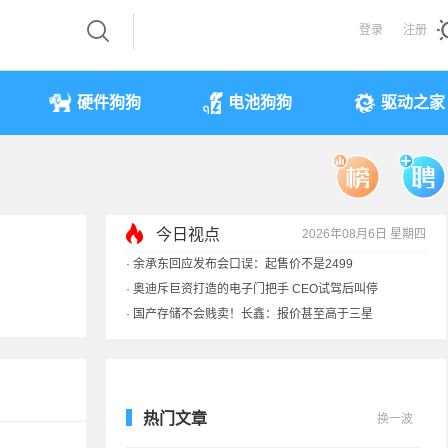
登录
注册
硬件狗狗
电池狗狗
驱动之家
今日视点
2026年08月6日 星期四
·
余承东回应发布会口误：起售价不是2499
·
奥迪斥巨资打造的电子门把手 CEO试驾后叫停
·
国产存储不会贱卖！长鑫：报价甚至高于三星
·
提前还车贷要向银行缴4万违约金？法院判了
热门文章
换一波