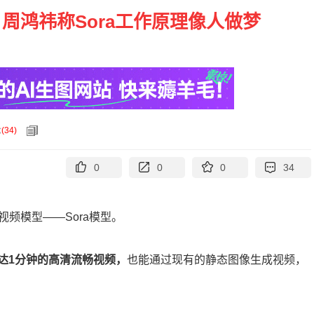
周鸿祎称Sora工作原理像人做梦
论
(
34
)
0
0
0
34
视频模型——Sora模型。
达1分钟的高清流畅视频，
也能通过现有的静态图像生成视频，