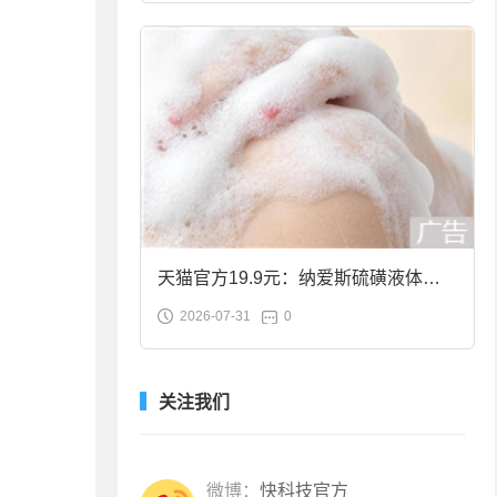
天猫官方19.9元：纳爱斯硫磺液体香
2026-07-31
0
皂2斤大促
关注我们
微博：
快科技官方