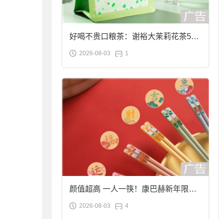
好喝不贵口粮茶：谢裕大茉莉花茶50g
2026-08-03
1
袋装9.9元到手
颜值超高 一人一筷！康巴赫新年限定
2026-08-03
4
合金筷子大促：19.9元