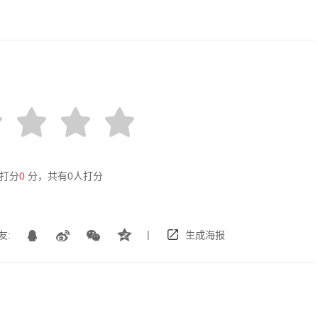
打分
0
分，共有
0
人打分
|
友:
生成海报