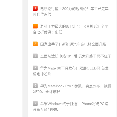
1
电摩逆行撞上200万的迈凯伦！车主已走车
险代位追偿
2
游科压力最大的8月到了！《黑神话》全平
台七折优惠：史低
3
国家出手了！新能源汽车充电将全面升级
4
全面淘汰核电站40年后 意大利终于忍不住了
5
华为Mate 90下月发布！双层OLED屏 首发
韬定律芯片
6
华为MateBook Pro S参数、卖点公布：麒麟
XE90、全球最轻
7
苹果Windows终于打通！iPhone将与PC跨
设备互通剪贴板