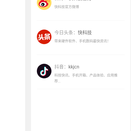
快科技官方微博
今日头条：
快科技
带来硬件软件、手机数码最快资讯！
抖音：
kkjcn
科技快讯、手机开箱、产品体验、应用推
荐...