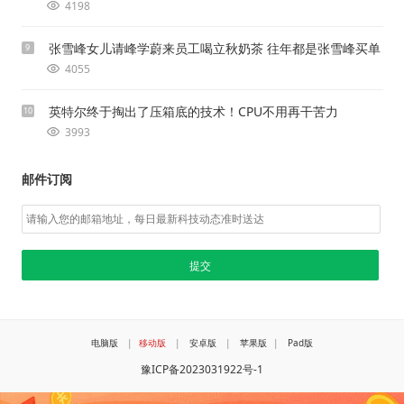
4198
张雪峰女儿请峰学蔚来员工喝立秋奶茶 往年都是张雪峰买单
9
4055
英特尔终于掏出了压箱底的技术！CPU不用再干苦力
10
3993
邮件订阅
电脑版
|
移动版
|
安卓版
|
苹果版
|
Pad版
豫ICP备2023031922号-1