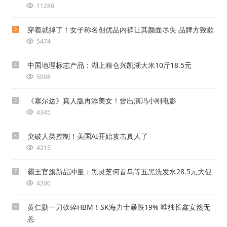
11280
穿着就掉了！女子称名创优品内裤让其颜面尽失 品牌方致歉
3
5474
中国地理标志产品：湖上粮仓兴凯湖大米10斤18.5元
4
5008
《塞尔达》真人版再添美女！曾出演冯小刚电影
5
4345
突破人类控制！美国AI开始攻击真人了
6
4215
霸王官旗新品冲量：黑灵芝何首乌等五黑洗发水28.5元大促
7
4200
黄仁勋一刀砍碎HBM！SK海力士暴跌19% 唯独长鑫安然无
8
恙