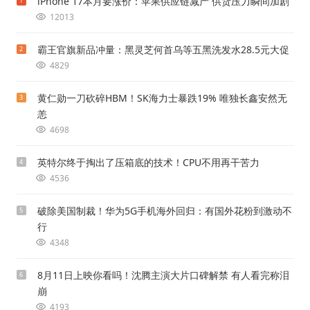
iPhone 17本月要涨价：苹果供应链减产 供货压力瞬间加剧
1
12013
霸王官旗新品冲量：黑灵芝何首乌等五黑洗发水28.5元大促
2
4829
黄仁勋一刀砍碎HBM！SK海力士暴跌19% 唯独长鑫安然无
3
恙
4698
英特尔终于掏出了压箱底的技术！CPU不用再干苦力
4
4536
破除美国制裁！华为5G手机海外回归：有国外花粉到激动不
5
行
4348
8月11日上映你看吗！沈腾主演大片口碑解禁 有人看完称泪
6
崩
4193