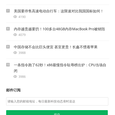
美国要停售高速电动自行车：这限速对比我国国标如何！
7
4190
内存越贵越要扔！100多台48GB内存MacBook Pro被销毁
8
4079
中国存储不会比巨头便宜 甚至更贵！长鑫不惯着苹果
9
3988
一条指令跑了62秒！x86最慢指令耻辱榜出炉：CPU当场自
10
闭
3986
邮件订阅