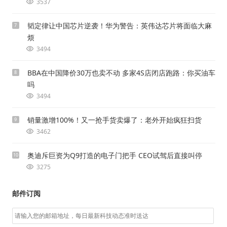
3537
韬定律让中国芯片逆袭！华为警告：英伟达芯片将面临大麻
7
烦
3494
BBA在中国降价30万也卖不动 多家4S店闭店跑路：你买油车
8
吗
3494
销量激增100%！又一抢手货卖爆了：老外开始疯狂扫货
9
3462
奥迪斥巨资为Q9打造的电子门把手 CEO试驾后直接叫停
10
3275
邮件订阅