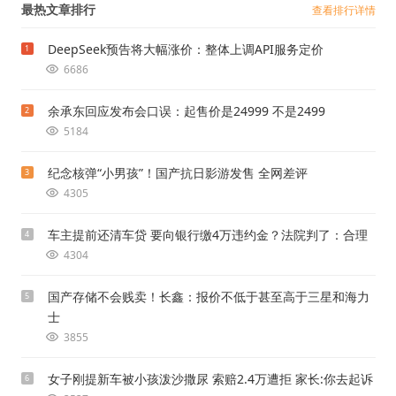
最热文章排行
查看排行详情
DeepSeek预告将大幅涨价：整体上调API服务定价
1
6686
余承东回应发布会口误：起售价是24999 不是2499
2
5184
纪念核弹“小男孩”！国产抗日影游发售 全网差评
3
4305
车主提前还清车贷 要向银行缴4万违约金？法院判了：合理
4
4304
国产存储不会贱卖！长鑫：报价不低于甚至高于三星和海力
5
士
3855
女子刚提新车被小孩泼沙撒尿 索赔2.4万遭拒 家长:你去起诉
6