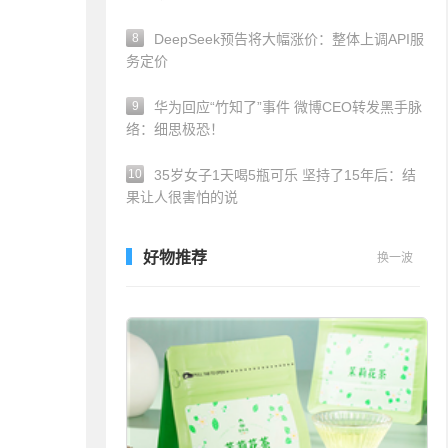
8
DeepSeek预告将大幅涨价：整体上调API服
务定价
9
华为回应“竹知了”事件 微博CEO转发黑手脉
络：细思极恐！
10
35岁女子1天喝5瓶可乐 坚持了15年后：结
果让人很害怕的说
好物推荐
换一波