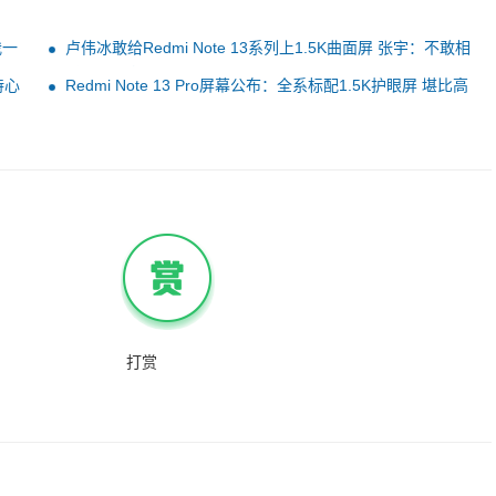
我一
卢伟冰敢给Redmi Note 13系列上1.5K曲面屏 张宇：不敢相
信 这成本直接起飞
持心
Redmi Note 13 Pro屏幕公布：全系标配1.5K护眼屏 堪比高
端旗舰
打赏