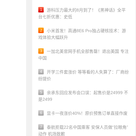
1
游科压力最大的8月到了！《黑神话》全平
台七折优惠：史低
2
小米首发！高通8E6 Pro独占硬核技术：游
戏体验大幅跃升
3
一加北美官网手机全部售罄！退出美国 专注
中国
4
开学三件套涨价 等等看的人失算了：厂商纷
纷提价
5
余承东回应发布会口误：起售价是24999 不
是2499
6
显卡一夜涨价40%！原价预售订单直接作废
7
泰航拒载22名中国乘客 安保人员做“拉眼角”
动作 机场致歉