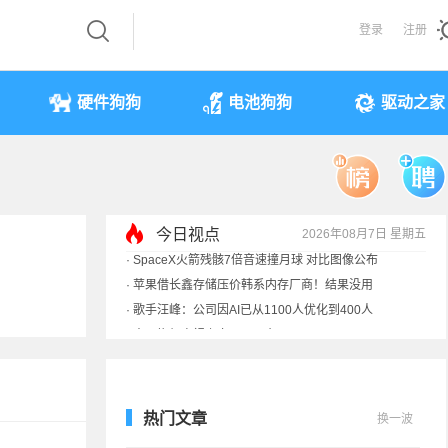
登录
注册
硬件狗狗
电池狗狗
驱动之家
今日视点
2026年08月7日 星期五
·
索尼旗舰电视上市：115寸、149999元
·
SpaceX火箭残骸7倍音速撞月球 对比图像公布
·
苹果借长鑫存储压价韩系内存厂商！结果没用
·
歌手汪峰：公司因AI已从1100人优化到400人
热门文章
换一波