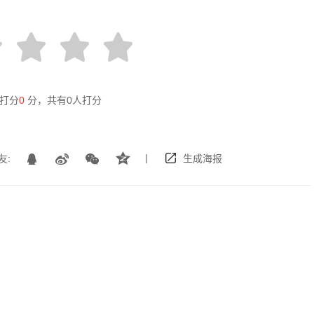
打分
0
分，共有
0
人打分
|
友:
生成海报