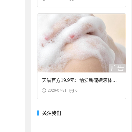
合金筷子大促：19.9元
天猫官方19.9元：纳爱斯硫磺液体香
2026-07-31
0
皂2斤大促
关注我们