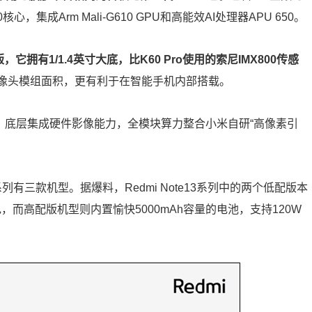
-A510核心，集成Arm Mali-G610 GPU和高能效AI处理器APU 650。
，它拥有1/1.4英寸大底，比K60 Pro使用的索尼IMX800传感
%摄像头模组面积，更有利于在智能手机内部搭载。
脑赋能，底层集成硬件影像能力，全模块算力整合小米自研“高像素引
系列有三款机型。据爆料，Redmi Note13系列中的两个低配版本
电，而高配版机型则内置愉快5000mAh容量的电池，支持120W