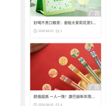
好喝不贵口粮茶：谢裕大茉莉花茶50g
2026-08-03
1
袋装9.9元到手
颜值超高 一人一筷！康巴赫新年限定
2026-08-03
4