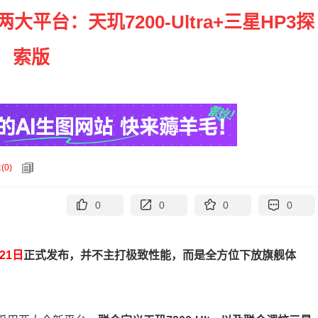
采用两大平台：天玑7200-Ultra+三星HP3探
索版
论
(
0
)
0
0
0
0
21日
正式发布，并不主打极致性能，而是全方位下放旗舰体