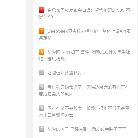
1
余承东回应发布会口误：起售价是24999 不
是2499
2
DeepSeek预告将大幅涨价：整体上调API服
务定价
3
华为回应“竹知了”事件 微博CEO转发黑手脉
络：细思极恐！
4
女骑请注意罩杯尺寸
5
黄仁勋开始焦虑了！英伟达最大的客户正在
变成它最大的敌人
6
国产存储不会贱卖！长鑫：报价不低于甚至
高于三星和海力士
7
华为的摊子 已经大到一场发布会装不下了