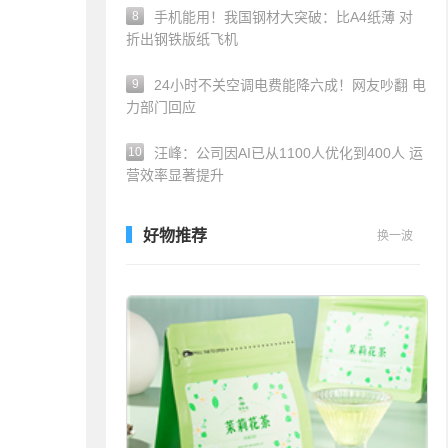
8
手机能用！我国钢材大突破：比A4纸薄 对
折出钢铁版纸飞机
9
24小时不关空调电费能降六成！网友吵翻 电
力部门回应
10
汪峰：公司因AI已从1100人优化到400人 运
营效率显著提升
好物推荐
换一波