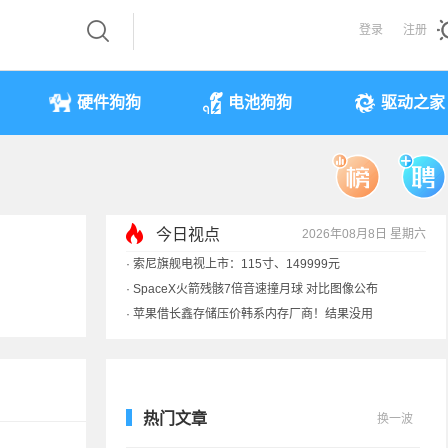
登录
注册
硬件狗狗
电池狗狗
驱动之家
今日视点
2026年08月8日 星期六
·
索尼旗舰电视上市：115寸、149999元
·
SpaceX火箭残骸7倍音速撞月球 对比图像公布
·
苹果借长鑫存储压价韩系内存厂商！结果没用
·
歌手汪峰：公司因AI已从1100人优化到400人
热门文章
换一波