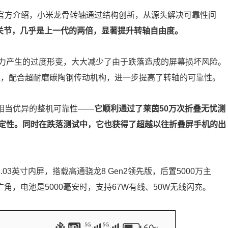
转轴。官方介绍，小米龙骨转轴通过结构创新，从源头解决可靠性问
动关节，几乎是上一代的两倍，显著提升转轴自由度。
力产生的过度形变，大大减少了由于跌落造成的屏幕损坏风险。
Pa，配合超耐磨碳陶钢传动机构，进一步提高了转轴的可靠性。
拥有相当优异的整机可靠性——
它顺利通过了莱茵50万次折叠无忧测
定性。同时在跌落测试中，它也获得了超越以往折叠屏手机的出
，8.03英寸内屏，搭载高通骁龙8 Gen2领先版，后置5000万主
超广角，电池是5000毫安时，支持67W有线、50W无线闪充。