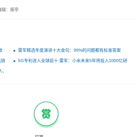
编辑：振亭
致
雷军精选年度演讲十大金句：99%的问题都有标准答案
机销
5G专利进入全球前十 雷军：小米未来5年将投入1000亿研
发技术
人、