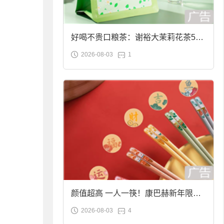
好喝不贵口粮茶：谢裕大茉莉花茶50g
2026-08-03
1
袋装9.9元到手
颜值超高 一人一筷！康巴赫新年限定
2026-08-03
4
合金筷子大促：19.9元