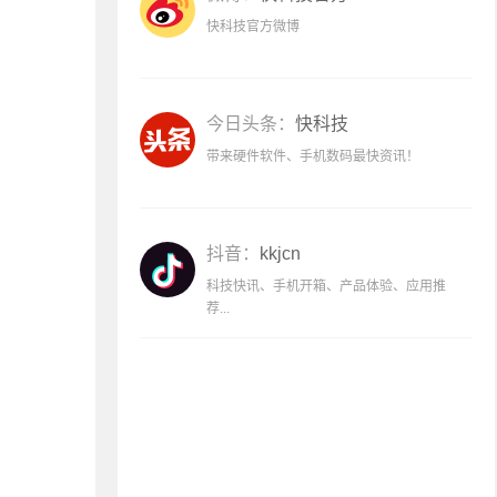
快科技官方微博
今日头条：
快科技
带来硬件软件、手机数码最快资讯！
抖音：
kkjcn
科技快讯、手机开箱、产品体验、应用推
荐...