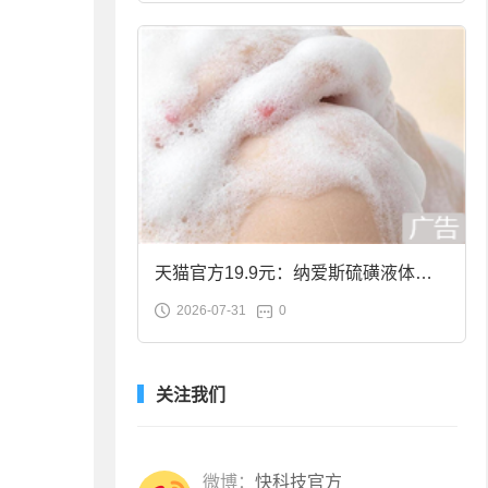
天猫官方19.9元：纳爱斯硫磺液体香
2026-07-31
0
皂2斤大促
关注我们
微博：
快科技官方