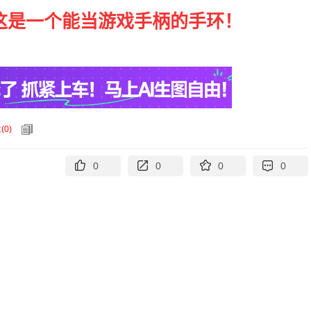
：这是一个能当游戏手柄的手环！
论
(
0
)
0
0
0
0