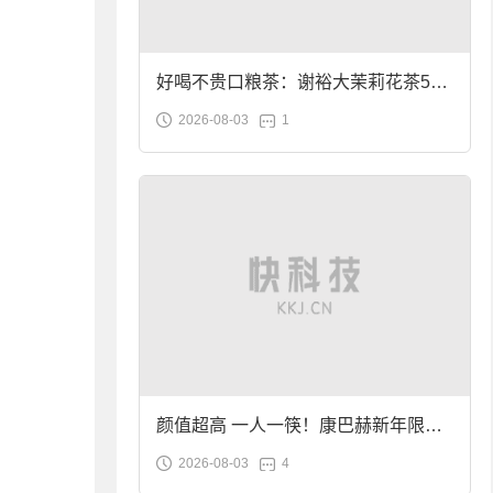
好喝不贵口粮茶：谢裕大茉莉花茶50g
2026-08-03
1
袋装9.9元到手
颜值超高 一人一筷！康巴赫新年限定
2026-08-03
4
合金筷子大促：19.9元