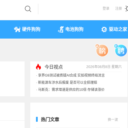
登录
注册
硬件狗狗
电池狗狗
驱动之家
今日视点
2026年08月8日 星期六
·
享界G9测试被质疑AI合成 实拍视频终结流言
·
新能源车涉水后报废 是否可以全损理赔
·
马斯克：需求增速是供应的10倍 存储该涨价
·
iPhone 17本月或调价：苹果供应链减产30%
热门文章
换一波