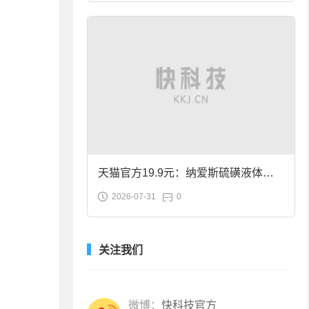
天猫官方19.9元：纳爱斯硫磺液体香
2026-07-31
0
皂2斤大促
关注我们
微博：
快科技官方