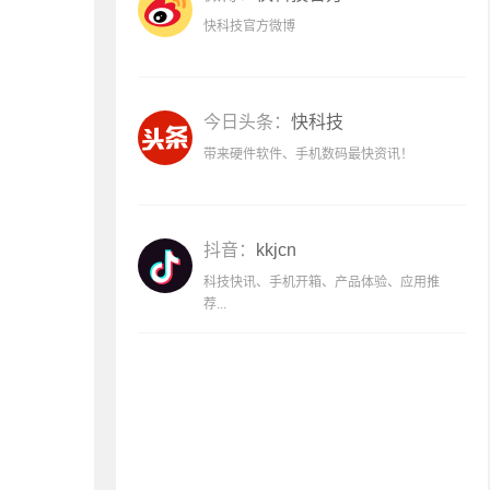
快科技官方微博
今日头条：
快科技
带来硬件软件、手机数码最快资讯！
抖音：
kkjcn
科技快讯、手机开箱、产品体验、应用推
荐...