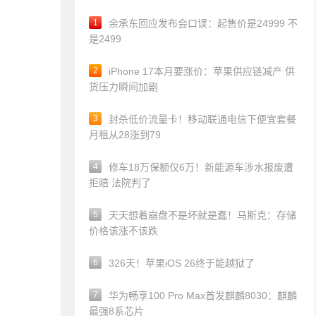
1
余承东回应发布会口误：起售价是24999 不
是2499
2
iPhone 17本月要涨价：苹果供应链减产 供
货压力瞬间加剧
3
封杀低价流量卡！移动联通电信下便宜套餐
月租从28涨到79
4
修车18万保额仅6万！新能源车涉水报废遭
拒赔 法院判了
5
天天想着崩盘不是坏就是蠢！马斯克：存储
价格该涨不该跌
6
326天！苹果iOS 26终于能越狱了
7
华为畅享100 Pro Max首发麒麟8030：麒麟
最强8系芯片