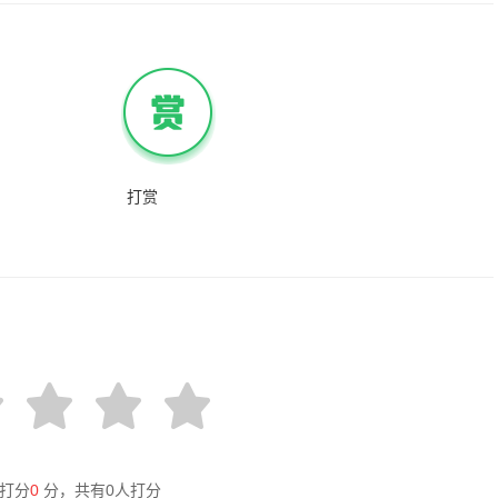
打赏
打分
0
分，共有
0
人打分