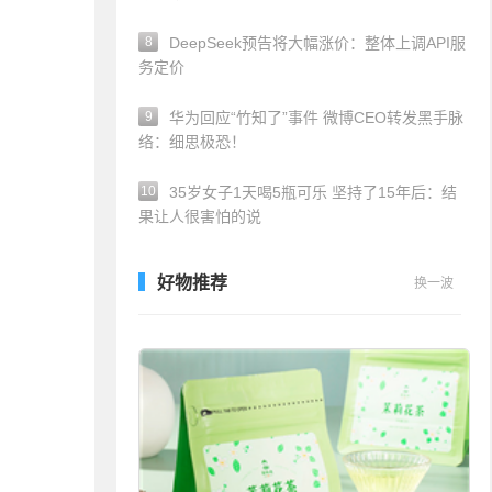
8
DeepSeek预告将大幅涨价：整体上调API服
务定价
9
华为回应“竹知了”事件 微博CEO转发黑手脉
络：细思极恐！
10
35岁女子1天喝5瓶可乐 坚持了15年后：结
果让人很害怕的说
好物推荐
换一波