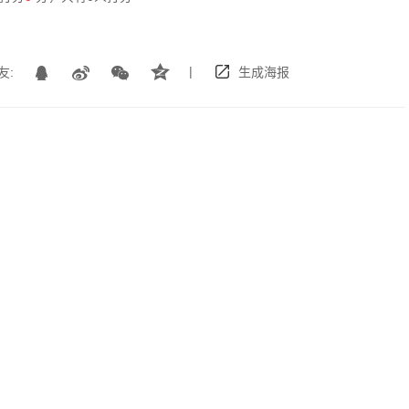
|
友:
生成海报