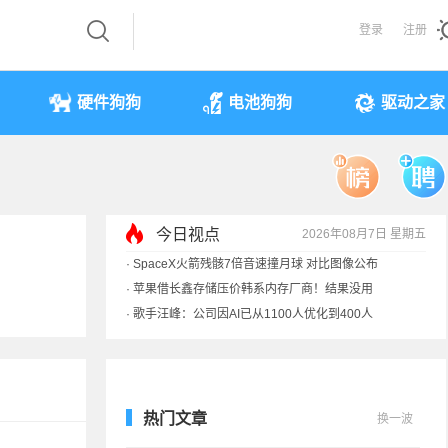
登录
注册
硬件狗狗
电池狗狗
驱动之家
今日视点
2026年08月7日 星期五
·
SpaceX火箭残骸7倍音速撞月球 对比图像公布
·
苹果借长鑫存储压价韩系内存厂商！结果没用
·
歌手汪峰：公司因AI已从1100人优化到400人
·
索尼旗舰电视上市：115寸、149999元
热门文章
换一波