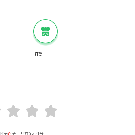
打赏
打分
0
分，共有
0
人打分