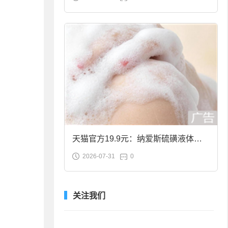
合金筷子大促：19.9元
天猫官方19.9元：纳爱斯硫磺液体香
2026-07-31
0
皂2斤大促
关注我们