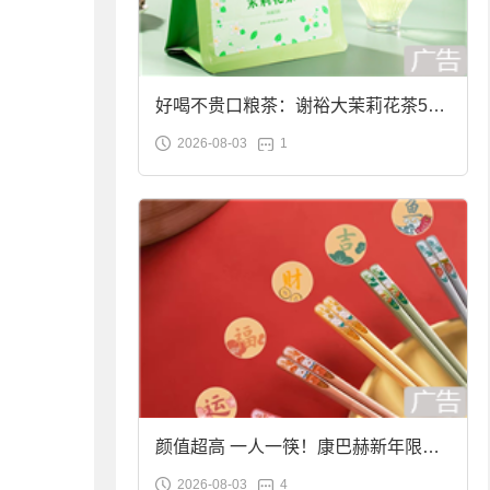
好喝不贵口粮茶：谢裕大茉莉花茶50g
2026-08-03
1
袋装9.9元到手
颜值超高 一人一筷！康巴赫新年限定
2026-08-03
4