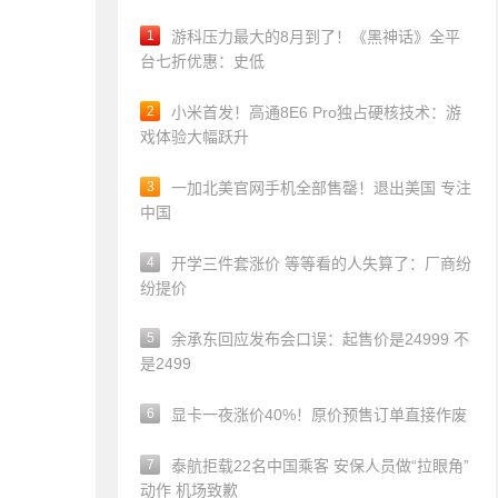
1
游科压力最大的8月到了！《黑神话》全平
台七折优惠：史低
2
小米首发！高通8E6 Pro独占硬核技术：游
戏体验大幅跃升
3
一加北美官网手机全部售罄！退出美国 专注
中国
4
开学三件套涨价 等等看的人失算了：厂商纷
纷提价
5
余承东回应发布会口误：起售价是24999 不
是2499
6
显卡一夜涨价40%！原价预售订单直接作废
7
泰航拒载22名中国乘客 安保人员做“拉眼角”
动作 机场致歉