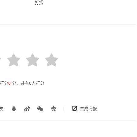
打赏
打分
0
分，共有
0
人打分
|
友:
生成海报