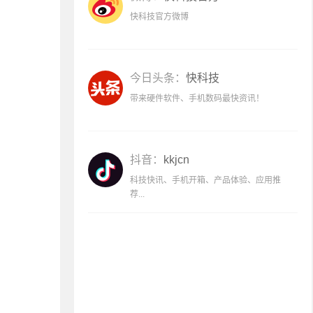
快科技官方微博
今日头条：
快科技
带来硬件软件、手机数码最快资讯！
抖音：
kkjcn
科技快讯、手机开箱、产品体验、应用推
荐...