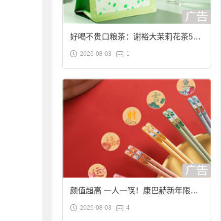
好喝不贵口粮茶：谢裕大茉莉花茶50g
2026-08-03
1
袋装9.9元到手
颜值超高 一人一筷！康巴赫新年限定
2026-08-03
4
合金筷子大促：19.9元