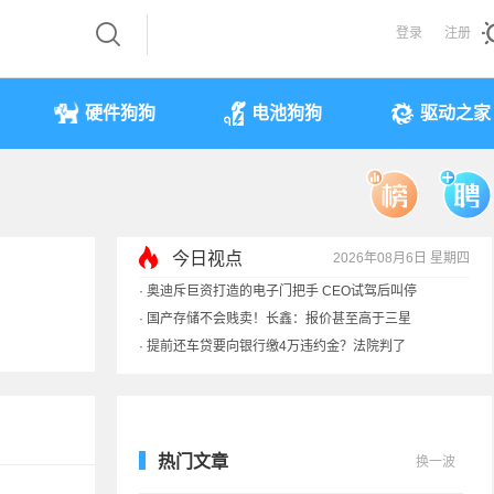
登录
注册
硬件狗狗
电池狗狗
驱动之家
今日视点
2026年08月6日 星期四
·
奥迪斥巨资打造的电子门把手 CEO试驾后叫停
·
国产存储不会贱卖！长鑫：报价甚至高于三星
·
提前还车贷要向银行缴4万违约金？法院判了
·
余承东回应发布会口误：起售价不是2499
热门文章
换一波