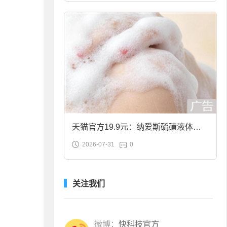
天猫官方19.9元：纳爱斯硫磺液体香
2026-07-31
0
皂2斤大促
关注我们
微博：
快科技官方