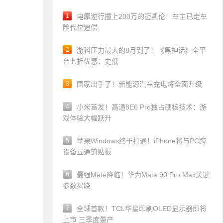
1
电摩逆行撞上200万的迈凯伦！车主已走车
险代位追偿
2
游科压力最大的8月到了！《黑神话》全平
台七折优惠：史低
3
国家出手了！新能源汽车充电将全面升级
4
小米首发！高通8E6 Pro独占硬核技术：游
戏体验大幅跃升
5
苹果Windows终于打通！iPhone将与PC跨
设备互通剪贴板
6
最强Mate降临！华为Mate 90 Pro Max关键
参数揭晓
7
全球首款！TCL华星印刷OLED显示器即将
上市 三季度量产