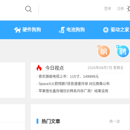
登录
注册
硬件狗狗
电池狗狗
驱动之家
今日视点
2026年08月7日 星期五
·
索尼旗舰电视上市：115寸、149999元
·
SpaceX火箭残骸7倍音速撞月球 对比图像公布
·
苹果借长鑫存储压价韩系内存厂商！结果没用
·
歌手汪峰：公司因AI已从1100人优化到400人
热门文章
换一波