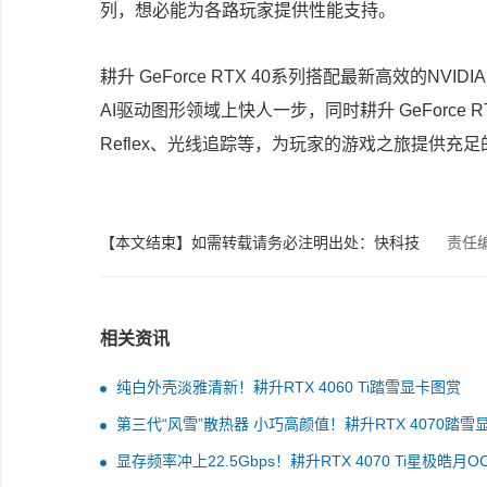
列，想必能为各路玩家提供性能支持。
耕升 GeForce RTX 40系列搭配最新高效的NVI
AI驱动图形领域上快人一步，同时耕升 GeForce RTX
Reflex、光线追踪等，为玩家的游戏之旅提供充
【本文结束】如需转载请务必注明出处：快科技
责任
相关资讯
纯白外壳淡雅清新！耕升RTX 4060 Ti踏雪显卡图赏
第三代“风雪”散热器 小巧高颜值！耕升RTX 4070踏雪
图赏
显存频率冲上22.5Gbps！耕升RTX 4070 Ti星极皓月O