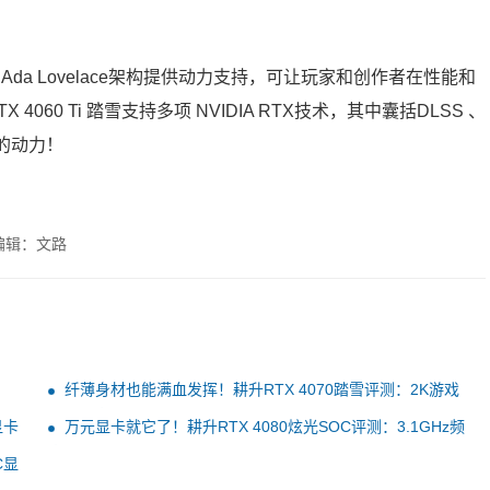
DIA Ada Lovelace架构提供动力支持，可让玩家和创作者在性能和
 4060 Ti 踏雪支持多项 NVIDIA RTX技术，其中囊括DLSS 、
足的动力！
编辑：文路
纤薄身材也能满血发挥！耕升RTX 4070踏雪评测：2K游戏
通吃的高颜值显卡
显卡
万元显卡就它了！耕升RTX 4080炫光SOC评测：3.1GHz频
率稳压71℃
C显