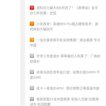
1
游科压力最大的8月到了！《黑神话》全平
台七折优惠：史低
2
小米首发！高通8E6 Pro独占硬核技术：游
戏体验大幅跃升
3
一加北美官网手机全部售罄！退出美国 专注
中国
4
开学三件套涨价 等等看的人失算了：厂商纷
纷提价
5
余承东回应发布会口误：起售价是24999 不
是2499
6
显卡一夜涨价40%！原价预售订单直接作废
7
泰航拒载22名中国乘客 安保人员做“拉眼角”
动作 机场致歉