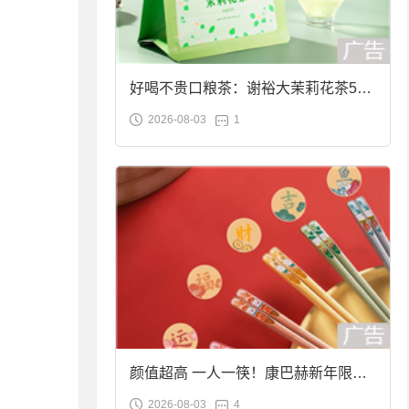
好喝不贵口粮茶：谢裕大茉莉花茶50g
2026-08-03
1
袋装9.9元到手
颜值超高 一人一筷！康巴赫新年限定
2026-08-03
4