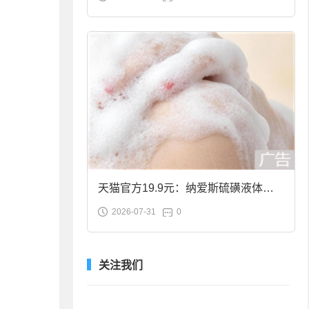
合金筷子大促：19.9元
天猫官方19.9元：纳爱斯硫磺液体香
2026-07-31
0
皂2斤大促
关注我们