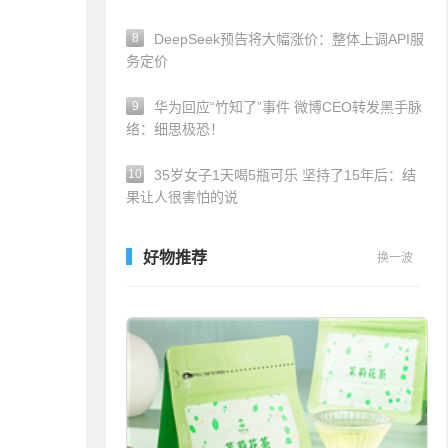
8
DeepSeek预告将大幅涨价：整体上调API服
务定价
9
华为回应“竹知了”事件 微博CEO转发黑手脉
络：细思极恐！
10
35岁女子1天喝5瓶可乐 坚持了15年后：结
果让人很害怕的说
好物推荐
换一波