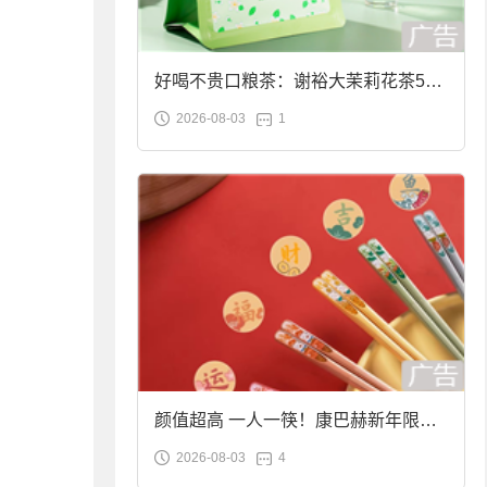
好喝不贵口粮茶：谢裕大茉莉花茶50g
2026-08-03
1
袋装9.9元到手
颜值超高 一人一筷！康巴赫新年限定
2026-08-03
4
合金筷子大促：19.9元