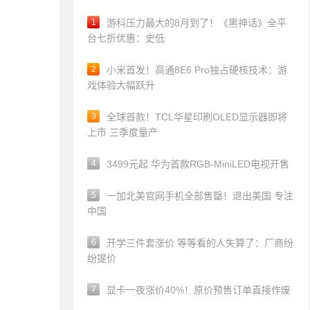
1
游科压力最大的8月到了！《黑神话》全平
台七折优惠：史低
2
小米首发！高通8E6 Pro独占硬核技术：游
戏体验大幅跃升
3
全球首款！TCL华星印刷OLED显示器即将
上市 三季度量产
4
3499元起 华为首款RGB-MiniLED电视开售
5
一加北美官网手机全部售罄！退出美国 专注
中国
6
开学三件套涨价 等等看的人失算了：厂商纷
纷提价
7
显卡一夜涨价40%！原价预售订单直接作废