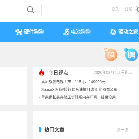
登录
注册
硬件狗狗
电池狗狗
驱动之家
今日视点
2026年08月7日 星期五
·
索尼旗舰电视上市：115寸、149999元
·
SpaceX火箭残骸7倍音速撞月球 对比图像公布
·
苹果借长鑫存储压价韩系内存厂商！结果没用
·
歌手汪峰：公司因AI已从1100人优化到400人
热门文章
换一波