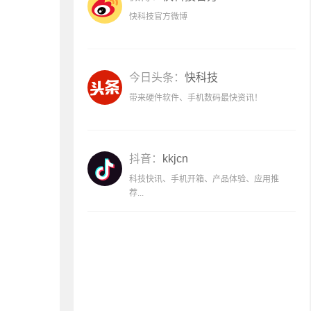
快科技官方微博
今日头条：
快科技
带来硬件软件、手机数码最快资讯！
抖音：
kkjcn
科技快讯、手机开箱、产品体验、应用推
荐...