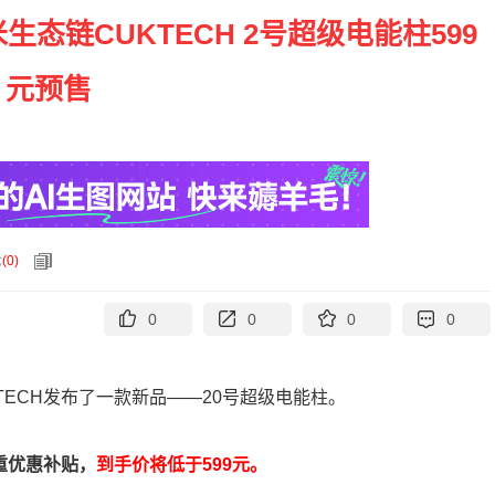
米生态链CUKTECH 2号超级电能柱599
元预售
论
(
0
)
0
0
0
0
TECH发布了一款新品——20号超级电能柱。
重优惠补贴，
到手价将低于599元。