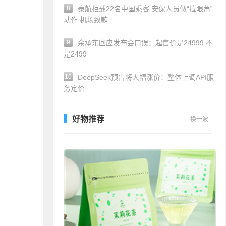
8
泰航拒载22名中国乘客 安保人员做“拉眼角”
动作 机场致歉
9
余承东回应发布会口误：起售价是24999 不
是2499
10
DeepSeek预告将大幅涨价：整体上调API服
务定价
好物推荐
换一波