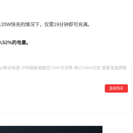
120W快充的情况下，仅需19分钟即可充满。
入52%的电量。
00mAh移动电源 20号超级电能柱210W大功率 单口140W闪充 极客液晶屏数
直接购买