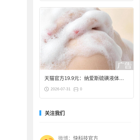
天猫官方19.9元：纳爱斯硫磺液体香
2026-07-31
0
皂2斤大促
关注我们
微博：
快科技官方