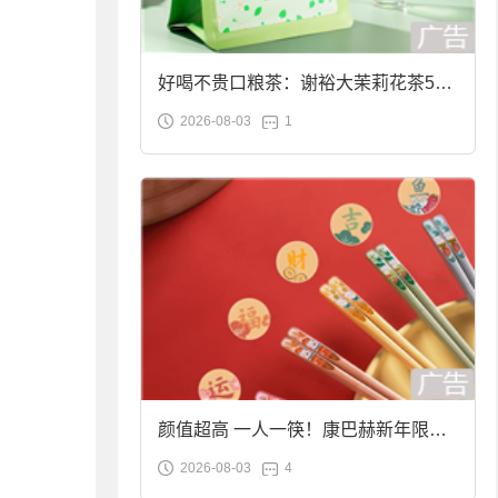
好喝不贵口粮茶：谢裕大茉莉花茶50g
2026-08-03
1
袋装9.9元到手
颜值超高 一人一筷！康巴赫新年限定
2026-08-03
4
合金筷子大促：19.9元