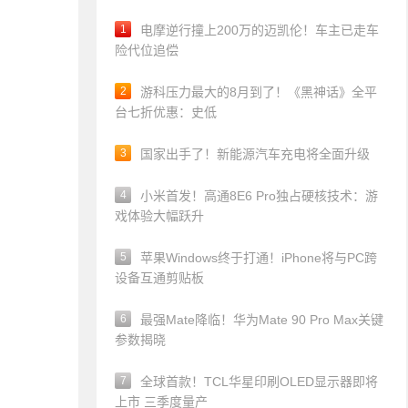
1
电摩逆行撞上200万的迈凯伦！车主已走车
险代位追偿
2
游科压力最大的8月到了！《黑神话》全平
台七折优惠：史低
3
国家出手了！新能源汽车充电将全面升级
4
小米首发！高通8E6 Pro独占硬核技术：游
戏体验大幅跃升
5
苹果Windows终于打通！iPhone将与PC跨
设备互通剪贴板
6
最强Mate降临！华为Mate 90 Pro Max关键
参数揭晓
7
全球首款！TCL华星印刷OLED显示器即将
上市 三季度量产