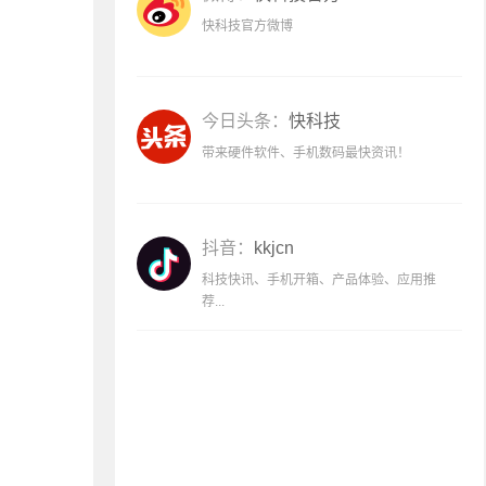
快科技官方微博
今日头条：
快科技
带来硬件软件、手机数码最快资讯！
抖音：
kkjcn
科技快讯、手机开箱、产品体验、应用推
荐...