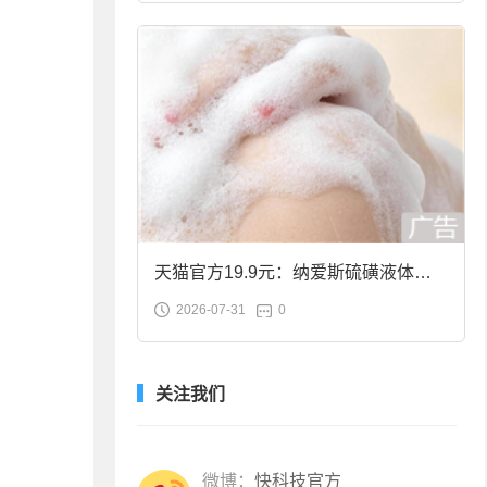
天猫官方19.9元：纳爱斯硫磺液体香
2026-07-31
0
皂2斤大促
关注我们
微博：
快科技官方