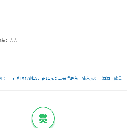
编辑：吉吉
相：
租客仅剩13元花11元买瓜探望房东：情义无价！满满正能量