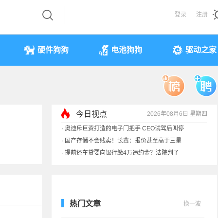
登录
注册
硬件狗狗
电池狗狗
驱动之家
今日视点
2026年08月6日 星期四
·
奥迪斥巨资打造的电子门把手 CEO试驾后叫停
·
国产存储不会贱卖！长鑫：报价甚至高于三星
·
提前还车贷要向银行缴4万违约金？法院判了
·
余承东回应发布会口误：起售价不是2499
热门文章
换一波