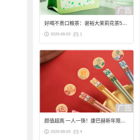
好喝不贵口粮茶：谢裕大茉莉花茶50g
2026-08-03
1
袋装9.9元到手
颜值超高 一人一筷！康巴赫新年限定
2026-08-03
4
合金筷子大促：19.9元