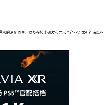
借对玩家需求的深刻洞察，以及在技术研发和显示全产业链优势的深厚积