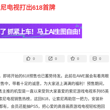
尼电视打出618首牌
0
0
0
0
即将开始的618预售也已蓄势待发。此前在AWE展会有着亮眼
18预售中，带着十足的诚意，为大家送上满满的福利！预售期间，
预售主推的机型是一直以来受到大家喜爱的索尼游戏电视系列65英
据索尼电视销售热榜，这回618，让索尼再助您一把力，安装补
都有，会员还能抽PS5，把心爱的高音画质游戏电视轻松抱回