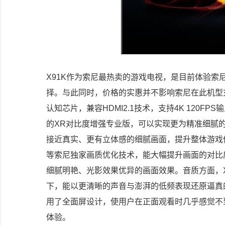
X91K作为索尼最热卖的游戏电视，是目前体验
择。与此同时，价格的实惠并不影响索尼在此机型充
认知芯片，兼容HDMI2.1技术，支持4K 120
的XR对比度增强专业版，可以实现更为精准细腻
接近真实、更有立体感的细腻画面，提升整体游戏体验
等索尼独家画质优化技术，能大幅提升画面的对比
细腻明艳、光影效果优异的画面效果。音质方面，X
下，能以更清晰的声音与澎湃的低频表现还原逼真
用了全面屏设计，使用户在正面观看时几乎感觉不
体验。