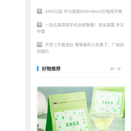
8
3499元起 华为首款RGB-MiniLED电视开售
9
一加北美官网手机全部售罄！退出美国 专注
中国
10
开学三件套涨价 等等看的人失算了：厂商纷
纷提价
好物推荐
换一波