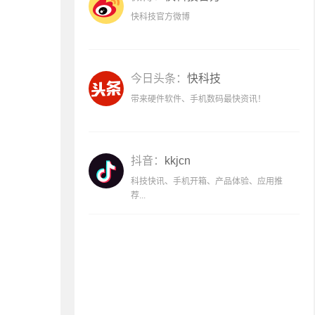
快科技官方微博
今日头条：
快科技
带来硬件软件、手机数码最快资讯！
抖音：
kkjcn
科技快讯、手机开箱、产品体验、应用推
荐...