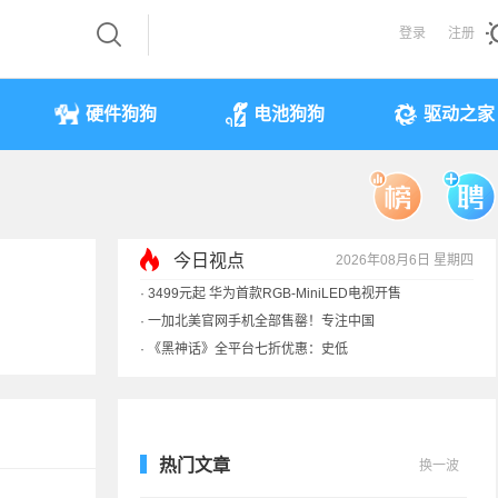
登录
注册
硬件狗狗
电池狗狗
驱动之家
今日视点
2026年08月6日 星期四
·
3499元起 华为首款RGB-MiniLED电视开售
·
一加北美官网手机全部售罄！专注中国
·
《黑神话》全平台七折优惠：史低
·
显卡一夜涨价40%！原价预售订单直接作废
热门文章
换一波