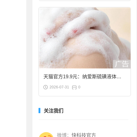
天猫官方19.9元：纳爱斯硫磺液体香
2026-07-31
0
皂2斤大促
关注我们
微博：
快科技官方