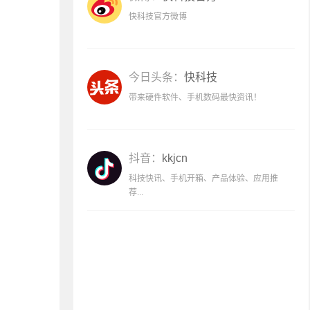
快科技官方微博
今日头条：
快科技
带来硬件软件、手机数码最快资讯！
抖音：
kkjcn
科技快讯、手机开箱、产品体验、应用推
荐...