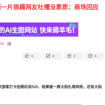
场面一片狼藉网友吐槽没素质：商场回应
论
(
0
)
0
0
0
0
供游客打卡拍照纪念520，结果被一群大妈扎堆哄抢，还有大妈