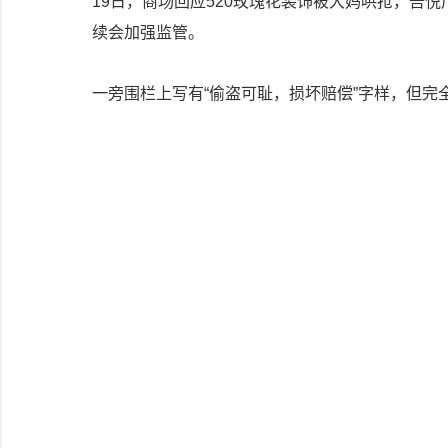
19日，商场回应520玫瑰花装饰被大妈哄抢，吾
续会加强监管。
一旁围栏上写有“偷盗可耻，损坏赔偿”字样，但完