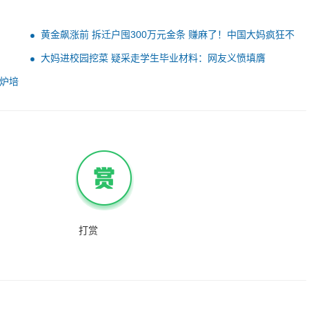
黄金飙涨前 拆迁户囤300万元金条 赚麻了！中国大妈疯狂不
再
大妈进校园挖菜 疑采走学生毕业材料：网友义愤填膺
炉培
打赏