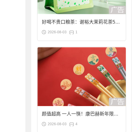
好喝不贵口粮茶：谢裕大茉莉花茶50g
2026-08-03
1
袋装9.9元到手
颜值超高 一人一筷！康巴赫新年限定
2026-08-03
4
合金筷子大促：19.9元