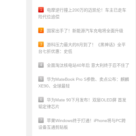
1
电摩逆行撞上200万的迈凯伦！车主已走车
险代位追偿
2
国家出手了！新能源汽车充电将全面升级
3
游科压力最大的8月到了！《黑神话》全平
台七折优惠：史低
4
全面淘汰核电站40年后 意大利终于忍不住了
5
华为MateBook Pro S参数、卖点公布：麒麟
XE90、全球最轻
6
华为Mate 90下月发布！双层OLED屏 首发
韬定律芯片
7
苹果Windows终于打通！iPhone将与PC跨
设备互通剪贴板