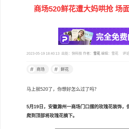
商场520鲜花遭大妈哄抢 
2023-05-19 18:40:13 出处：快科技 作者：
雪花
编辑：雪花
评
#
#
商场
鲜花
马上就520了，你想好怎么过了吗？
5月19日，安徽滁州一商场门口摆的玫瑰花装饰，
爬到顶部将玫瑰花摘下。