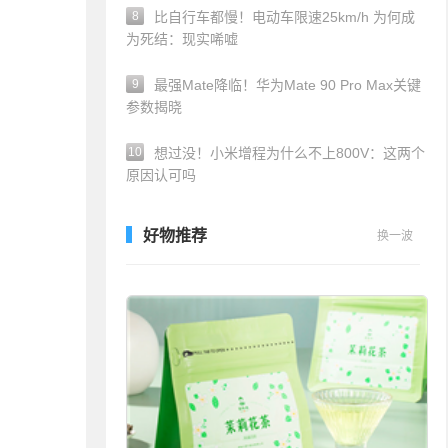
8
比自行车都慢！电动车限速25km/h 为何成
为死结：现实唏嘘
9
最强Mate降临！华为Mate 90 Pro Max关键
参数揭晓
10
想过没！小米增程为什么不上800V：这两个
原因认可吗
好物推荐
换一波