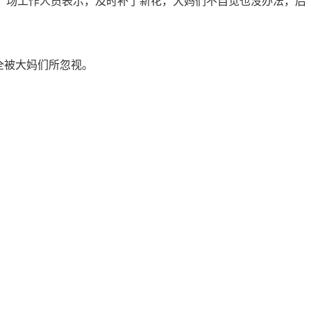
悦广场工作人员表示，及时补了新花，大妈们不自觉也没办法，后
全被大妈们所忽视。