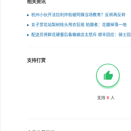
相关资讯
杭州小伙开法拉利炸街被阿姨当场教育？反转再反转
女子赏花站梨树枝头甩衣狂摇 拍摄者：花瓣掉落一地
配送员将鲜花硬塞后备箱被店主怒斥 顺丰回应：骑士回
训
支持打赏
支持
0
人