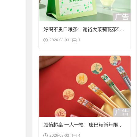
好喝不贵口粮茶：谢裕大茉莉花茶50g
2026-08-03
1
袋装9.9元到手
颜值超高 一人一筷！康巴赫新年限定
2026-08-03
4