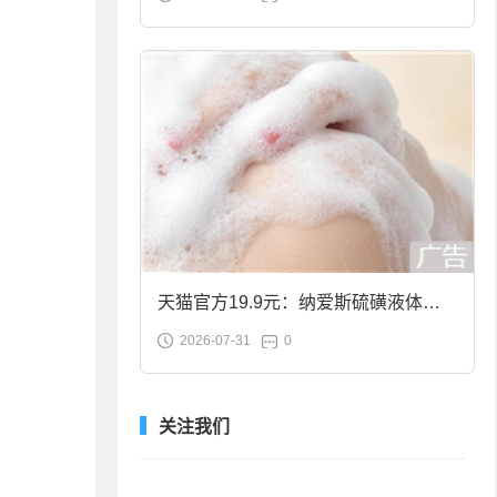
合金筷子大促：19.9元
天猫官方19.9元：纳爱斯硫磺液体香
2026-07-31
0
皂2斤大促
关注我们