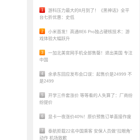
1
游科压力最大的8月到了！《黑神话》全平
台七折优惠：史低
2
小米首发！高通8E6 Pro独占硬核技术：游
戏体验大幅跃升
3
一加北美官网手机全部售罄！退出美国 专注
中国
4
余承东回应发布会口误：起售价是24999 不
是2499
5
开学三件套涨价 等等看的人失算了：厂商纷
纷提价
6
显卡一夜涨价40%！原价预售订单直接作废
7
泰航拒载22名中国乘客 安保人员做“拉眼角”
动作 机场致歉