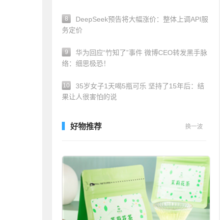
8
DeepSeek预告将大幅涨价：整体上调API服
务定价
9
华为回应“竹知了”事件 微博CEO转发黑手脉
络：细思极恐！
10
35岁女子1天喝5瓶可乐 坚持了15年后：结
果让人很害怕的说
好物推荐
换一波