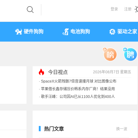
登录
注册
硬件狗狗
电池狗狗
驱动之家
今日视点
2026年08月7日 星期五
·
SpaceX火箭残骸7倍音速撞月球 对比图像公布
·
苹果借长鑫存储压价韩系内存厂商！结果没用
·
歌手汪峰：公司因AI已从1100人优化到400人
·
索尼旗舰电视上市：115寸、149999元
热门文章
换一波