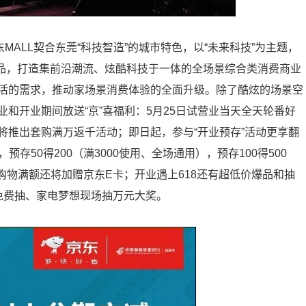
MALL契合东莞“科技智造”的城市特色，以“未来科技”为主题，
商品，打造集前沿潮流、炫酷科技于一体的全场景综合类消费商业
活的需求，推动家场景消费体验的全面升级。除了酷炫的场景空
营业和开业期间放送“京”喜福利：5月25日试营业当天全天轮番好
将推出套购满万返千活动；即日起，参与“开业预存”活动更享翻
预存50得200（满3000使用、全场通用），预存100得500
户购物满额还将加赠京东E卡；开业遇上618还有超低价爆品和抽
免费抽、家电梦想现场抽万元大奖。