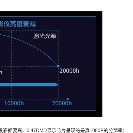
D投影都要高，0.47DMD显示芯片呈现的是真1080P的分辨率；