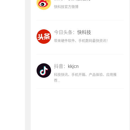
快科技官方微博
今日头条：
快科技
带来硬件软件、手机数码最快资讯！
抖音：
kkjcn
科技快讯、手机开箱、产品体验、应用推
荐...