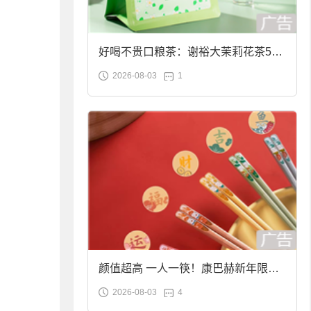
好喝不贵口粮茶：谢裕大茉莉花茶50g
2026-08-03
1
袋装9.9元到手
颜值超高 一人一筷！康巴赫新年限定
2026-08-03
4
合金筷子大促：19.9元