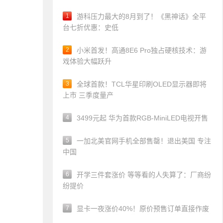
1
游科压力最大的8月到了！《黑神话》全平
台七折优惠：史低
2
小米首发！高通8E6 Pro独占硬核技术：游
戏体验大幅跃升
3
全球首款！TCL华星印刷OLED显示器即将
上市 三季度量产
4
3499元起 华为首款RGB-MiniLED电视开售
5
一加北美官网手机全部售罄！退出美国 专注
中国
6
开学三件套涨价 等等看的人失算了：厂商纷
纷提价
7
显卡一夜涨价40%！原价预售订单直接作废