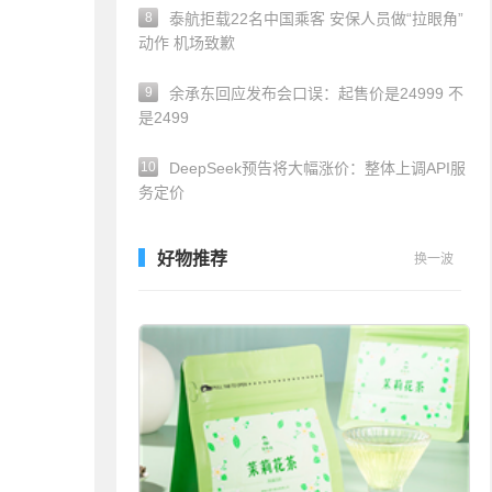
8
泰航拒载22名中国乘客 安保人员做“拉眼角”
动作 机场致歉
9
余承东回应发布会口误：起售价是24999 不
是2499
10
DeepSeek预告将大幅涨价：整体上调API服
务定价
好物推荐
换一波