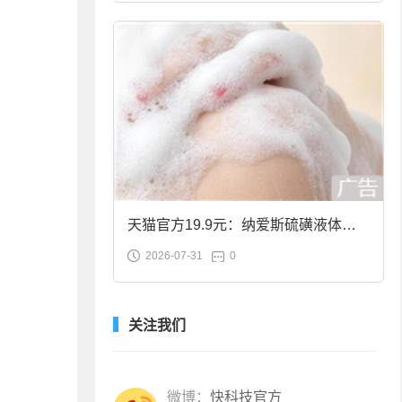
天猫官方19.9元：纳爱斯硫磺液体香
2026-07-31
0
皂2斤大促
关注我们
微博：
快科技官方