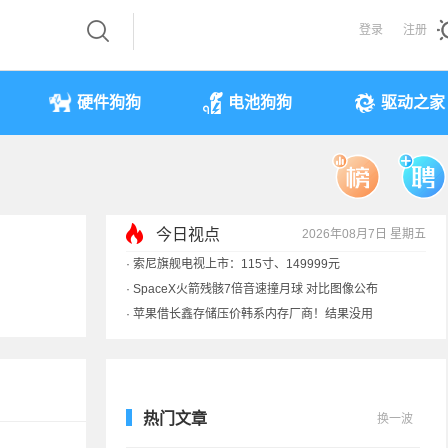
登录
注册
硬件狗狗
电池狗狗
驱动之家
今日视点
2026年08月7日 星期五
·
索尼旗舰电视上市：115寸、149999元
·
SpaceX火箭残骸7倍音速撞月球 对比图像公布
·
苹果借长鑫存储压价韩系内存厂商！结果没用
·
歌手汪峰：公司因AI已从1100人优化到400人
热门文章
换一波