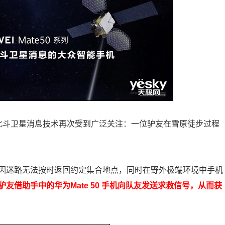
载的北斗卫星消息技术再次受到广泛关注：一位驴友在雪原徒步过程
因迷路无法按时返回约定集合地点，同时在野外极端环境中手机
驴友借助手中的华为Mate 50 手机向队友发送求救信号，从而获