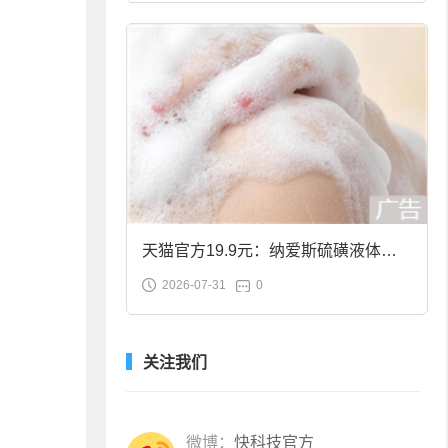
天猫官方19.9元：纳爱斯硫磺液体香
2026-07-31
0
皂2斤大促
关注我们
微博：
快科技官方