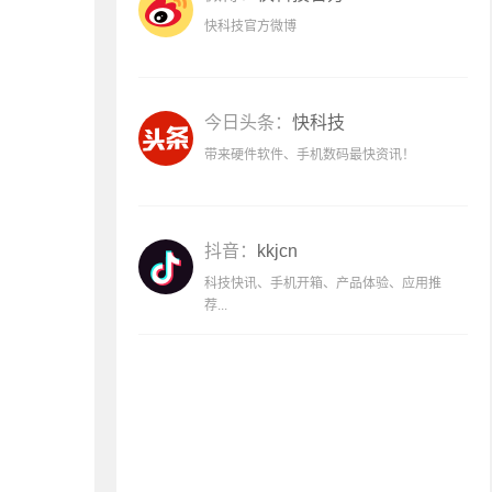
快科技官方微博
今日头条：
快科技
带来硬件软件、手机数码最快资讯！
抖音：
kkjcn
科技快讯、手机开箱、产品体验、应用推
荐...