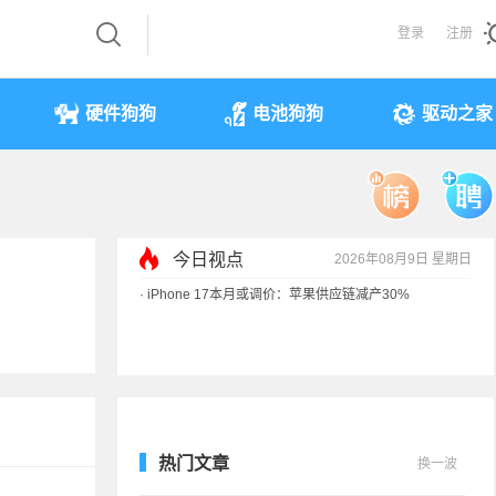
登录
注册
硬件狗狗
电池狗狗
驱动之家
今日视点
2026年08月9日 星期日
·
iPhone 17本月或调价：苹果供应链减产30%
·
享界G9测试被质疑AI合成 实拍视频终结流言
·
新能源车涉水后报废 是否可以全损理赔
·
马斯克：需求增速是供应的10倍 存储该涨价
热门文章
换一波