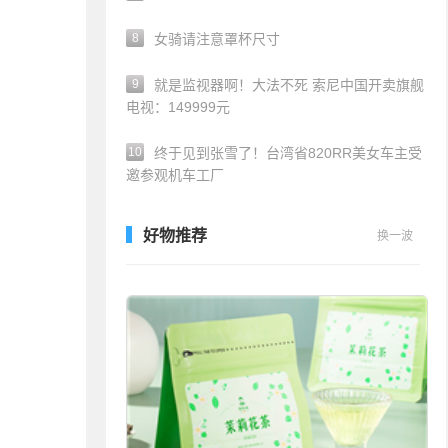
8
女骑请注意罩杯尺寸
9
就是监视器啊！大法不死 索尼中国开卖旗舰
电视：149999元
10
终于见到张雪了！台湾省820RR美女车主受
邀参观机车工厂
好物推荐
换一波