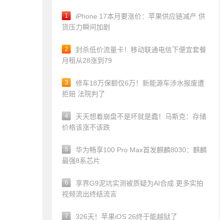
1
iPhone 17本月要涨价：苹果供应链减产 供
货压力瞬间加剧
2
封杀低价流量卡！移动联通电信下便宜套餐
月租从28涨到79
3
修车18万保额仅6万！新能源车涉水报废遭
拒赔 法院判了
4
天天想着崩盘不是坏就是蠢！马斯克：存储
价格该涨不该跌
5
华为畅享100 Pro Max首发麒麟8030：麒麟
最强8系芯片
6
享界G9泥坑实测被质疑为AI合成 更多实拍
视频流出终结流言
7
326天！苹果iOS 26终于能越狱了