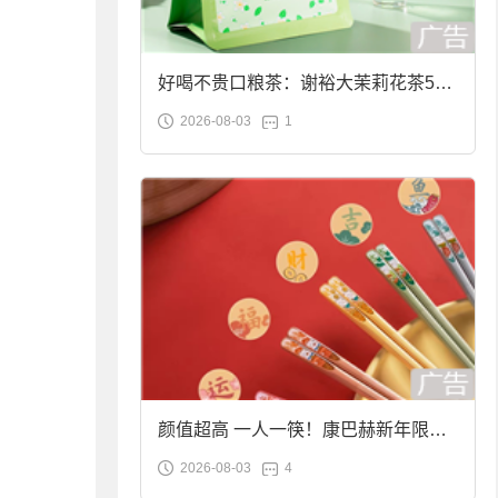
好喝不贵口粮茶：谢裕大茉莉花茶50g
2026-08-03
1
袋装9.9元到手
颜值超高 一人一筷！康巴赫新年限定
2026-08-03
4
合金筷子大促：19.9元