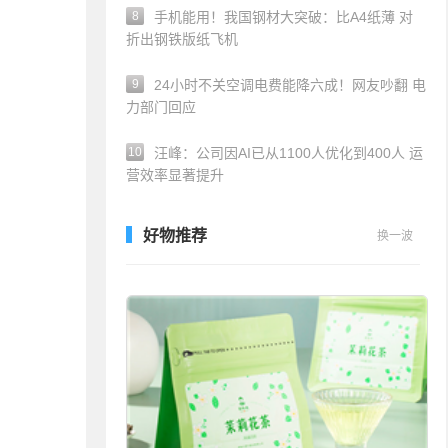
8
手机能用！我国钢材大突破：比A4纸薄 对
折出钢铁版纸飞机
9
24小时不关空调电费能降六成！网友吵翻 电
力部门回应
10
汪峰：公司因AI已从1100人优化到400人 运
营效率显著提升
好物推荐
换一波