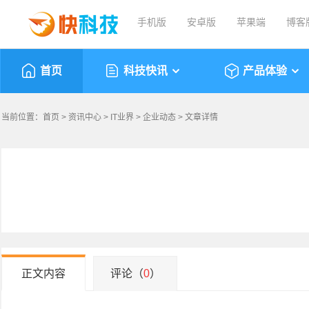
手机版
安卓版
苹果端
博客
首页
科技快讯
产品体验
当前位置：
首页
>
资讯中心
>
IT业界
>
企业动态
> 文章详情
正文内容
评论（
0
）