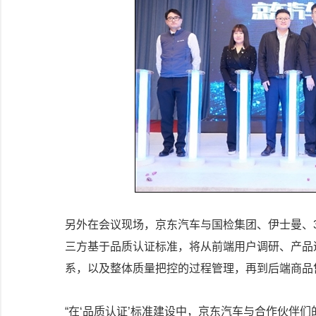
另外在会议现场，京东汽车与国检集团、伊士曼、
三方基于品质认证标准，将从前端用户调研、产品
系，以及整体质量把控的过程管理，再到后端商品
“在‘品质认证’标准建设中，京东汽车与合作伙伴