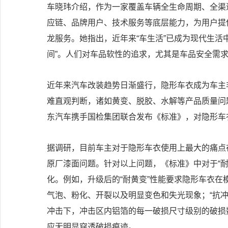
车晓玮介绍，作为一家覆盖车辆全生命周期、全渠
应链、品牌用户、技术服务等底层能力，为用户提
龙服务。她指出，近年来“车生活”已成为现代生活
间”。人们对车品软性的追求，尤其是车品安全需
近年来汽车改装趋势日渐盛行，隐形车衣成为车主
难直观判断，诸如黄变、脱胶、水解等产品质量问
东汽车携手国检集团联合发布《标准》，对隐形车
据调研，目前车主对于隐形车衣使用上最大的痛点
原厂漆面问题。针对以上问题，《标准》中对于“耐黄
化。例如，升级后的“耐黄变”性能要求隐形车衣
气泡、粉化、开裂以及明显变色和失光现象；“抗冲击
冲击下，冲击区内铝箔的每一破损尺寸级别的破损数
应无明显穿透破损痕迹。