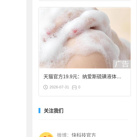
天猫官方19.9元：纳爱斯硫磺液体香
2026-07-31
0
皂2斤大促
关注我们
微博：
快科技官方