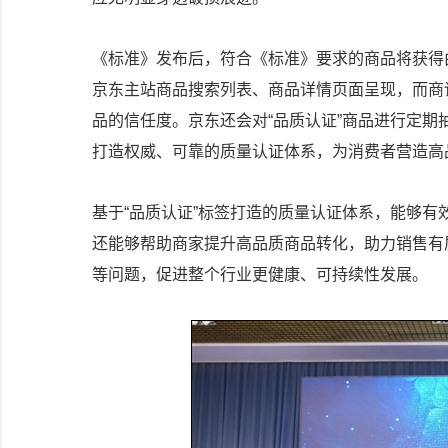
《标准》发布后，符合《标准》要求的商品将获得
京东主站商品搜索列表、商品详情页面呈现，而商
品的信任度。京东还会对“品质认证”商品进行定
打造权威、可靠的质量认证体系，为消费者营造高
基于“品质认证”标签打造的质量认证体系，能够
还能够帮助商家提升高品质商品转化，助力销售有
等问题，促进整个行业更健康、可持续性发展。