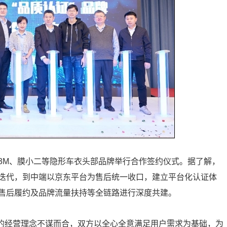
3M、膜小二等隐形车衣头部品牌举行合作签约仪式。据了解，
迭代，到中端以京东平台为售后统一收口，建立平台化认证体
售后履约及品牌流量扶持等全链路进行深度共建。
们的经营理念不谋而合，双方以全心全意满足用户需求为基础，为