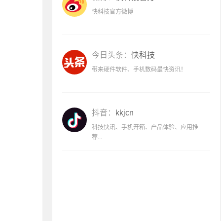
快科技官方微博
今日头条：
快科技
带来硬件软件、手机数码最快资讯！
抖音：
kkjcn
科技快讯、手机开箱、产品体验、应用推
荐...