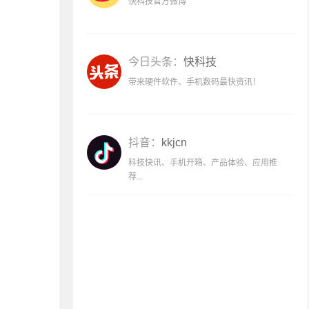
快科技官方微博
今日头条：
快科技
带来硬件软件、手机数码最快资讯！
抖音：
kkjcn
科技快讯、手机开箱、产品体验、应用推
荐...