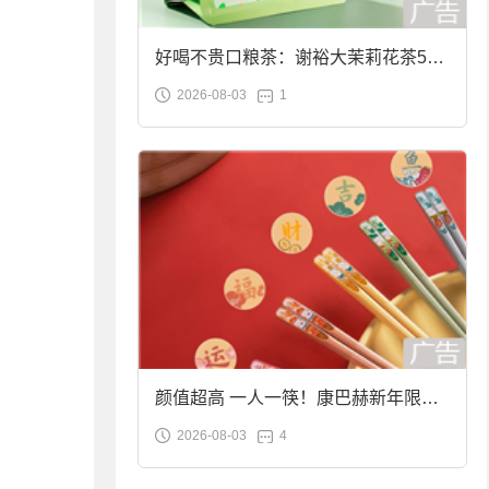
好喝不贵口粮茶：谢裕大茉莉花茶50g
2026-08-03
1
袋装9.9元到手
颜值超高 一人一筷！康巴赫新年限定
2026-08-03
4
合金筷子大促：19.9元