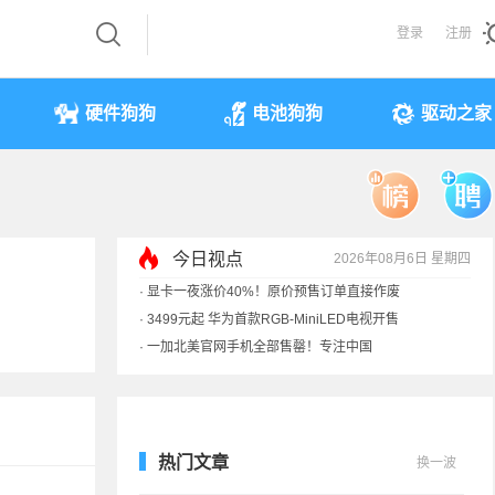
登录
注册
硬件狗狗
电池狗狗
驱动之家
今日视点
2026年08月6日 星期四
·
显卡一夜涨价40%！原价预售订单直接作废
·
3499元起 华为首款RGB-MiniLED电视开售
·
一加北美官网手机全部售罄！专注中国
·
《黑神话》全平台七折优惠：史低
热门文章
换一波