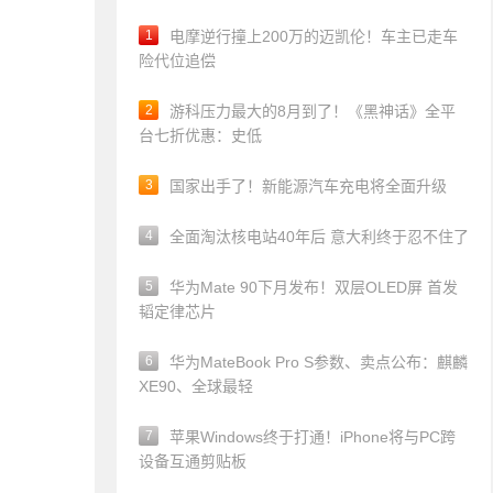
1
电摩逆行撞上200万的迈凯伦！车主已走车
险代位追偿
2
游科压力最大的8月到了！《黑神话》全平
台七折优惠：史低
3
国家出手了！新能源汽车充电将全面升级
4
全面淘汰核电站40年后 意大利终于忍不住了
5
华为Mate 90下月发布！双层OLED屏 首发
韬定律芯片
6
华为MateBook Pro S参数、卖点公布：麒麟
XE90、全球最轻
7
苹果Windows终于打通！iPhone将与PC跨
设备互通剪贴板