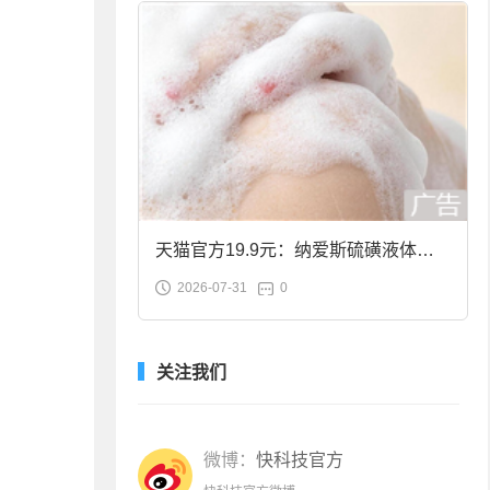
天猫官方19.9元：纳爱斯硫磺液体香
2026-07-31
0
皂2斤大促
关注我们
微博：
快科技官方