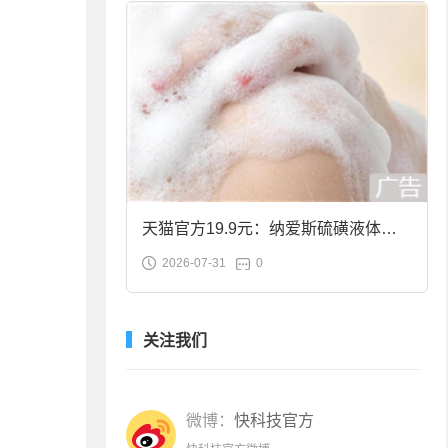
天猫官方19.9元：纳爱斯硫磺液体香
2026-07-31
0
皂2斤大促
关注我们
微博：
快科技官方