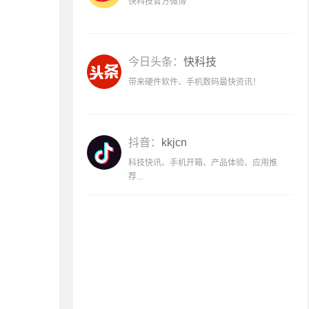
快科技官方微博
今日头条：
快科技
带来硬件软件、手机数码最快资讯！
抖音：
kkjcn
科技快讯、手机开箱、产品体验、应用推
荐...