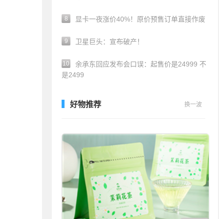
8
显卡一夜涨价40%！原价预售订单直接作废
9
卫星巨头：宣布破产！
10
余承东回应发布会口误：起售价是24999 不
是2499
好物推荐
换一波