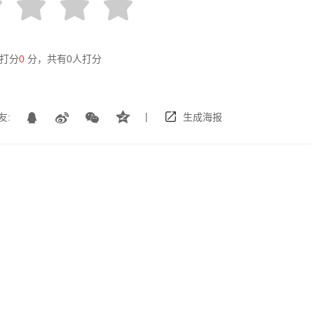
打分
0
分，共有
0
人打分
|
友:
生成海报