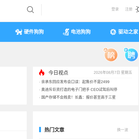
登录
注册
硬件狗狗
电池狗狗
驱动之家
今日视点
2026年08月7日 星期五
·
余承东回应发布会口误：起售价不是2499
·
奥迪斥巨资打造的电子门把手 CEO试驾后叫停
·
国产存储不会贱卖！长鑫：报价甚至高于三星
·
提前还车贷要向银行缴4万违约金？法院判了
热门文章
换一波