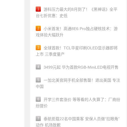
1
游科压力最大的8月到了！《黑神话》全平
台七折优惠：史低
2
小米首发！高通8E6 Pro独占硬核技术：游
戏体验大幅跃升
3
全球首款！TCL华星印刷OLED显示器即将
上市 三季度量产
4
3499元起 华为首款RGB-MiniLED电视开售
5
一加北美官网手机全部售罄！退出美国 专注
中国
6
开学三件套涨价 等等看的人失算了：厂商纷
纷提价
7
泰航拒载22名中国乘客 安保人员做“拉眼角”
动作 机场致歉