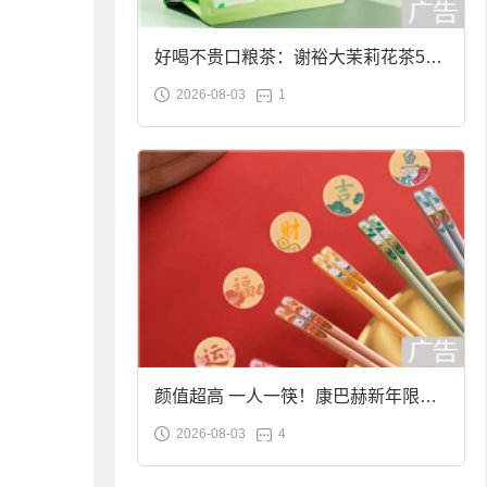
好喝不贵口粮茶：谢裕大茉莉花茶50g
2026-08-03
1
袋装9.9元到手
颜值超高 一人一筷！康巴赫新年限定
2026-08-03
4
合金筷子大促：19.9元