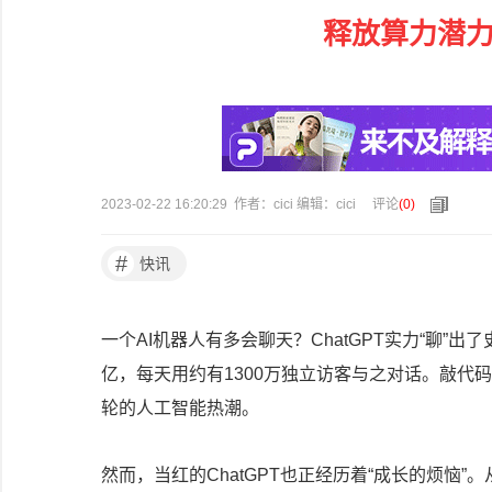
释放算力潜力
2023-02-22 16:20:29 作者：cici 编辑：cici
评论
(
0
)
#
快讯
一个AI机器人有多会聊天？ChatGPT实力“聊
亿，每天用约有1300万独立访客与之对话。敲代
轮的人工智能热潮。
然而，当红的ChatGPT也正经历着“成长的烦恼”