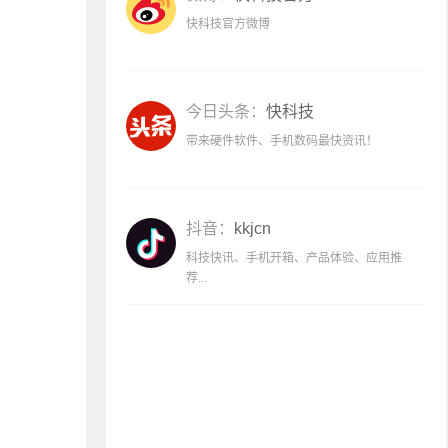
快科技官方微博
今日头条：
快科技
带来硬件软件、手机数码最快资讯！
抖音：
kkjcn
科技快讯、手机开箱、产品体验、应用推
荐...