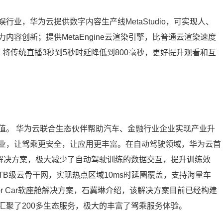
业，华为云提供数字内容生产线MetaStudio，可实现人、
容创新；提供MetaEngine云渲染引擎，比普通云渲染速度
将传统直播3秒到5秒时延降低到800毫秒，更好提升观看和互
值。 华为云联合生态伙伴帮助汽车、金融行业企业实现产业升
业，让驾乘更安全，让应用更丰富。在自动驾驶领域，华为云首
加速解决方案，极大减少了自动驾驶训练的数据交互，提升训练效
B级云骨干网，实现热点区域10ms时延圈覆盖，支持海量车
or Car软座舱解决方案，石冀琳介绍，该解决方案目前已经构建
汇聚了200多生态服务，极大的丰富了驾乘服务体验。