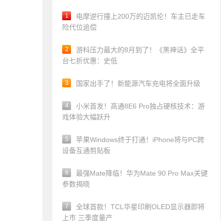
1
电摩逆行撞上200万的迈凯伦！车主已走车
险代位追偿
2
游科压力最大的8月到了！《黑神话》全平
台七折优惠：史低
3
国家出手了！新能源汽车充电将全面升级
4
小米首发！高通8E6 Pro独占硬核技术：游
戏体验大幅跃升
5
苹果Windows终于打通！iPhone将与PC跨
设备互通剪贴板
6
最强Mate降临！华为Mate 90 Pro Max关键
参数揭晓
7
全球首款！TCL华星印刷OLED显示器即将
上市 三季度量产