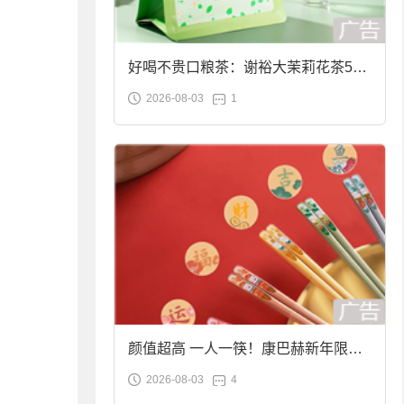
好喝不贵口粮茶：谢裕大茉莉花茶50g
2026-08-03
1
袋装9.9元到手
颜值超高 一人一筷！康巴赫新年限定
2026-08-03
4
合金筷子大促：19.9元