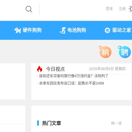
登录
注册
硬件狗狗
电池狗狗
驱动之家
今日视点
2026年08月6日 星期四
·
余承东回应发布会口误：起售价不是2499
·
奥迪斥巨资打造的电子门把手 CEO试驾后叫停
·
国产存储不会贱卖！长鑫：报价甚至高于三星
·
提前还车贷要向银行缴4万违约金？法院判了
热门文章
换一波