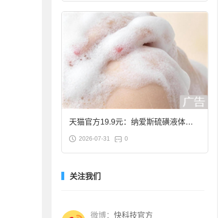
天猫官方19.9元：纳爱斯硫磺液体香
2026-07-31
0
皂2斤大促
关注我们
微博：
快科技官方