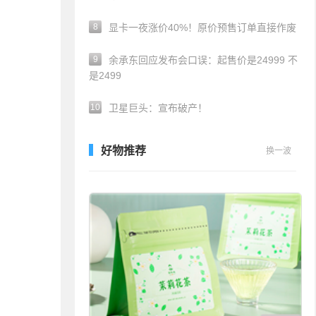
8
显卡一夜涨价40%！原价预售订单直接作废
9
余承东回应发布会口误：起售价是24999 不
是2499
10
卫星巨头：宣布破产！
好物推荐
换一波