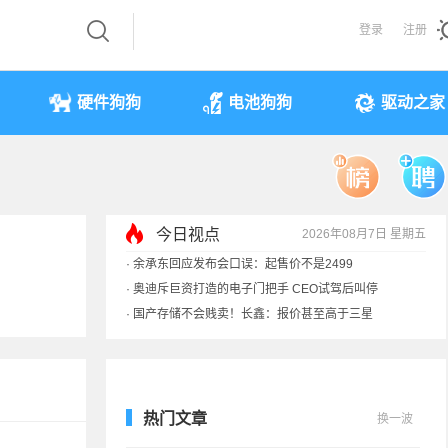
登录
注册
硬件狗狗
电池狗狗
驱动之家
今日视点
2026年08月7日 星期五
·
余承东回应发布会口误：起售价不是2499
·
奥迪斥巨资打造的电子门把手 CEO试驾后叫停
·
国产存储不会贱卖！长鑫：报价甚至高于三星
·
提前还车贷要向银行缴4万违约金？法院判了
热门文章
换一波