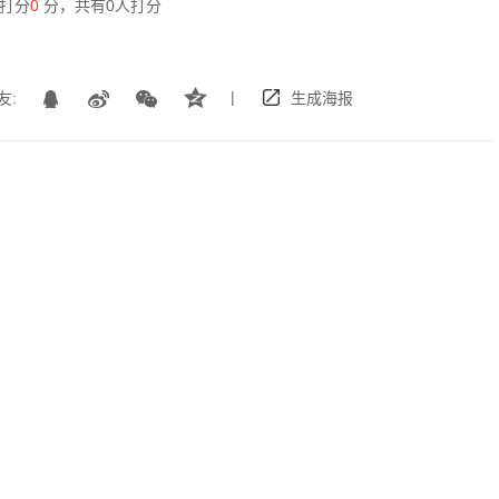
打分
0
分，共有
0
人打分
|
友:
生成海报