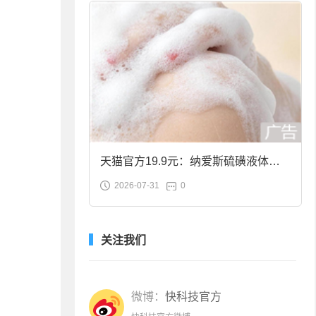
天猫官方19.9元：纳爱斯硫磺液体香
2026-07-31
0
皂2斤大促
关注我们
微博：
快科技官方