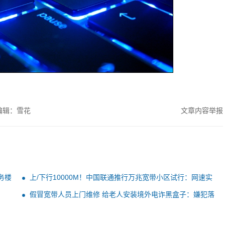
编辑：雪花
文章内容举报
务楼
上/下行10000M！中国联通推行万兆宽带小区试行：网速实
测太惊叹
假冒宽带人员上门维修 给老人安装境外电诈黑盒子：嫌犯落
网