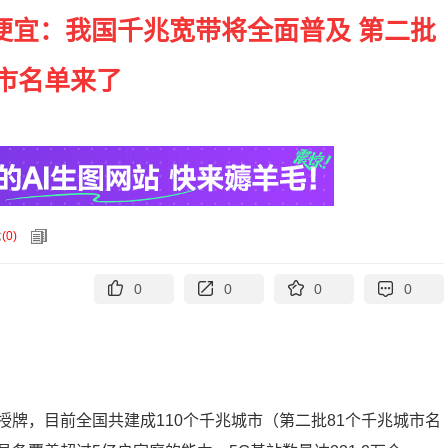
更便宜：我国千兆宽带将全面普及 第二批
市名单来了
论
(
0
)
0
0
0
0
牌，目前全国共建成110个千兆城市（第二批81个千兆城市名