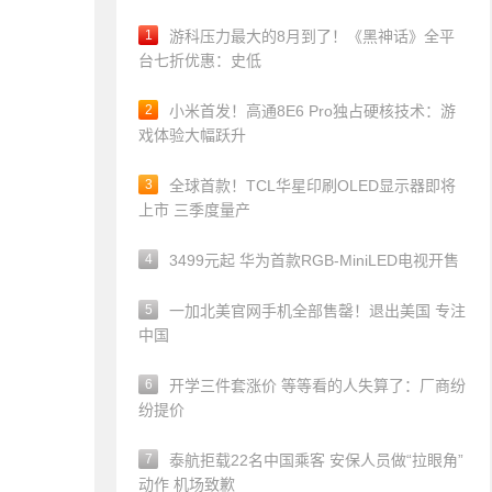
1
游科压力最大的8月到了！《黑神话》全平
台七折优惠：史低
2
小米首发！高通8E6 Pro独占硬核技术：游
戏体验大幅跃升
3
全球首款！TCL华星印刷OLED显示器即将
上市 三季度量产
4
3499元起 华为首款RGB-MiniLED电视开售
5
一加北美官网手机全部售罄！退出美国 专注
中国
6
开学三件套涨价 等等看的人失算了：厂商纷
纷提价
7
泰航拒载22名中国乘客 安保人员做“拉眼角”
动作 机场致歉