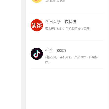
快科技官方微博
今日头条：
快科技
带来硬件软件、手机数码最快资讯！
抖音：
kkjcn
科技快讯、手机开箱、产品体验、应用推
荐...