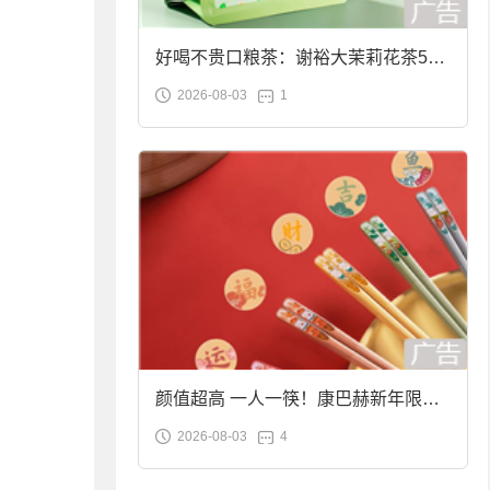
好喝不贵口粮茶：谢裕大茉莉花茶50g
2026-08-03
1
袋装9.9元到手
颜值超高 一人一筷！康巴赫新年限定
2026-08-03
4
合金筷子大促：19.9元