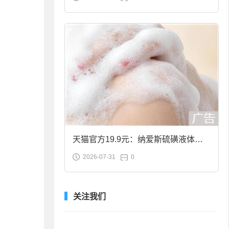
合金筷子大促：19.9元
天猫官方19.9元：纳爱斯硫磺液体香
2026-07-31
0
皂2斤大促
关注我们