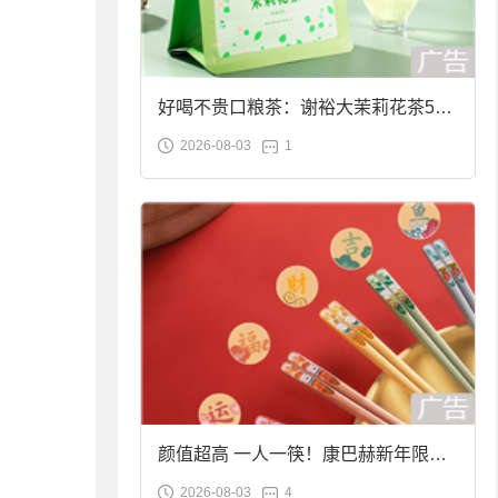
好喝不贵口粮茶：谢裕大茉莉花茶50g
2026-08-03
1
袋装9.9元到手
颜值超高 一人一筷！康巴赫新年限定
2026-08-03
4