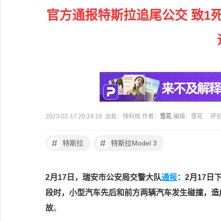
官方通报特斯拉追尾公交 致1
2023-02-17 20:24:16 出处：快科技 作者：
雪花
编辑：雪花
评
#
#
特斯拉
特斯拉Model 3
2月17日，瑞安市公安局交警大队
通报
：2月17日
段时，小型汽车先后和前方两辆汽车发生碰撞，造
故
。