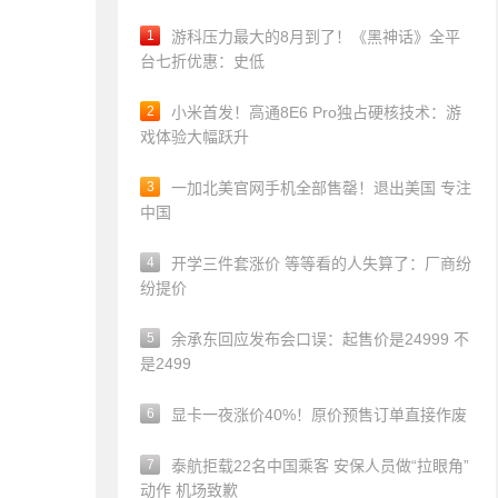
1
游科压力最大的8月到了！《黑神话》全平
台七折优惠：史低
2
小米首发！高通8E6 Pro独占硬核技术：游
戏体验大幅跃升
3
一加北美官网手机全部售罄！退出美国 专注
中国
4
开学三件套涨价 等等看的人失算了：厂商纷
纷提价
5
余承东回应发布会口误：起售价是24999 不
是2499
6
显卡一夜涨价40%！原价预售订单直接作废
7
泰航拒载22名中国乘客 安保人员做“拉眼角”
动作 机场致歉