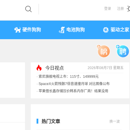
登录
注册
硬件狗狗
电池狗狗
驱动之家
今日视点
2026年08月7日 星期五
·
索尼旗舰电视上市：115寸、149999元
·
SpaceX火箭残骸7倍音速撞月球 对比图像公布
·
苹果借长鑫存储压价韩系内存厂商！结果没用
·
歌手汪峰：公司因AI已从1100人优化到400人
热门文章
换一波