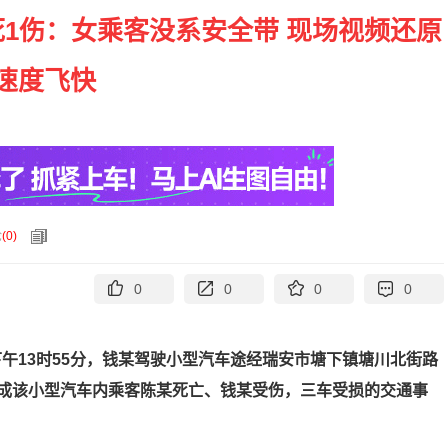
死1伤：女乘客没系安全带 现场视频还原
速度飞快
论
(
0
)
0
0
0
0
下午13时55分，钱某驾驶小型汽车途经瑞安市塘下镇塘川北街路
成该小型汽车内乘客陈某死亡、钱某受伤，三车受损的交通事