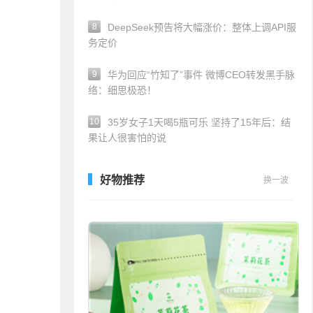
8
DeepSeek预告将大幅涨价：整体上调API服
务定价
9
华为回应“竹知了”事件 微博CEO转发黑手脉
络：细思极恐！
10
35岁女子1天喝5瓶可乐 坚持了15年后：结
果让人很害怕的说
好物推荐
换一波