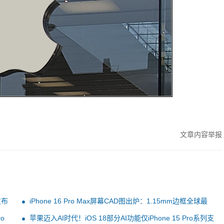
文章内容举报
发布
iPhone 16 Pro Max屏幕CAD图出炉：1.15mm边框全球最
窄
o
苹果迈入AI时代！iOS 18部分AI功能仅iPhone 15 Pro系列支