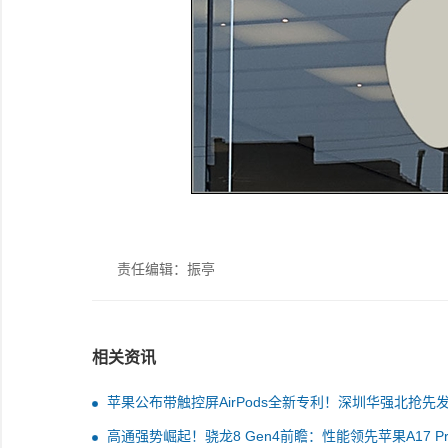
责任编辑：振亭
相关资讯
苹果公布带触控屏AirPods全新专利！深圳华强北抢先
成爆款
高通强势崛起！骁龙8 Gen4前瞻：性能领先苹果A17 Pr