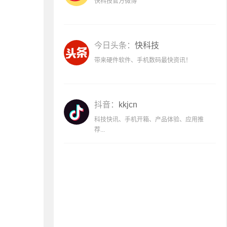
快科技官方微博
今日头条：
快科技
带来硬件软件、手机数码最快资讯！
抖音：
kkjcn
科技快讯、手机开箱、产品体验、应用推
荐...