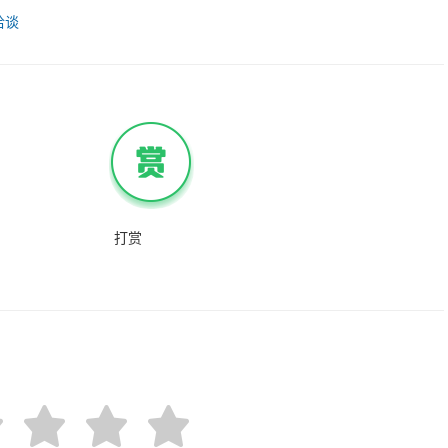
持
洽谈
打赏