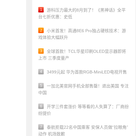
1
游科压力最大的8月到了！《黑神话》全平
台七折优惠：史低
2
小米首发！高通8E6 Pro独占硬核技术：游
戏体验大幅跃升
3
全球首款！TCL华星印刷OLED显示器即将
上市 三季度量产
4
3499元起 华为首款RGB-MiniLED电视开售
5
一加北美官网手机全部售罄！退出美国 专注
中国
6
开学三件套涨价 等等看的人失算了：厂商纷
纷提价
7
泰航拒载22名中国乘客 安保人员做“拉眼角”
动作 机场致歉