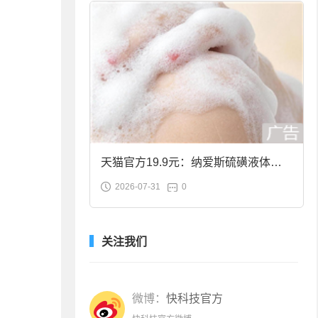
天猫官方19.9元：纳爱斯硫磺液体香
2026-07-31
0
皂2斤大促
关注我们
微博：
快科技官方