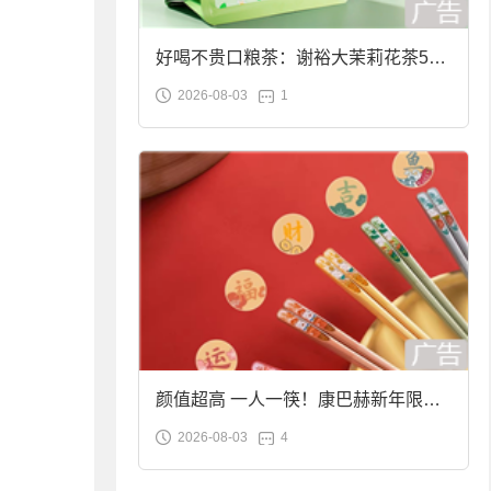
好喝不贵口粮茶：谢裕大茉莉花茶50g
2026-08-03
1
袋装9.9元到手
颜值超高 一人一筷！康巴赫新年限定
2026-08-03
4
合金筷子大促：19.9元