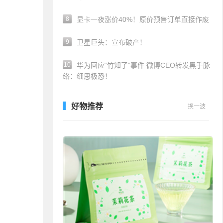
8
显卡一夜涨价40%！原价预售订单直接作废
9
卫星巨头：宣布破产！
10
华为回应“竹知了”事件 微博CEO转发黑手脉
络：细思极恐！
好物推荐
换一波