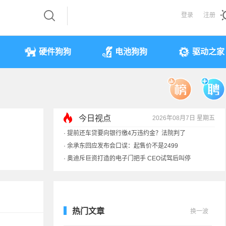
登录
注册
硬件狗狗
电池狗狗
驱动之家
今日视点
2026年08月7日 星期五
·
提前还车贷要向银行缴4万违约金？法院判了
·
余承东回应发布会口误：起售价不是2499
·
奥迪斥巨资打造的电子门把手 CEO试驾后叫停
·
国产存储不会贱卖！长鑫：报价甚至高于三星
热门文章
换一波