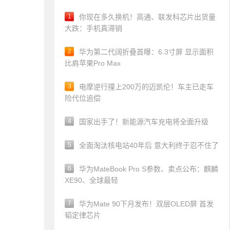
1
你现在多久换机！高通、联发科芯片出货量
大跌：手机真滞销
2
华为第二代阔折叠首曝：6.3寸屏 显示面积
比肩苹果Pro Max
3
电摩逆行撞上200万的迈凯伦！车主已走车
险代位追偿
4
国家出手了！新能源汽车充电将全面升级
5
全面淘汰核电站40年后 意大利终于忍不住了
6
华为MateBook Pro S参数、卖点公布：麒麟
XE90、全球最轻
7
华为Mate 90下月发布！双层OLED屏 首发
韬定律芯片