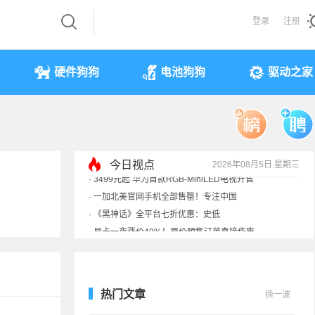
登录
注册
硬件狗狗
电池狗狗
驱动之家
今日视点
2026年08月5日 星期三
·
显卡一夜涨价40%！原价预售订单直接作废
·
3499元起 华为首款RGB-MiniLED电视开售
·
一加北美官网手机全部售罄！专注中国
·
《黑神话》全平台七折优惠：史低
热门文章
换一波