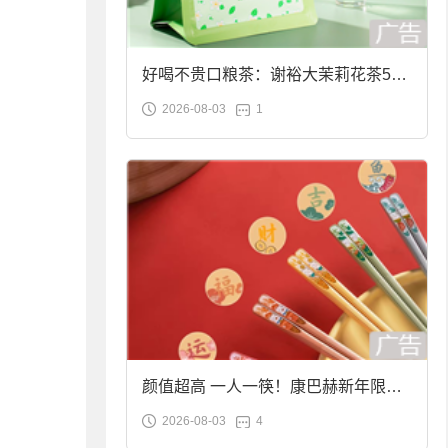
好喝不贵口粮茶：谢裕大茉莉花茶50g
2026-08-03
1
袋装9.9元到手
颜值超高 一人一筷！康巴赫新年限定
2026-08-03
4
合金筷子大促：19.9元