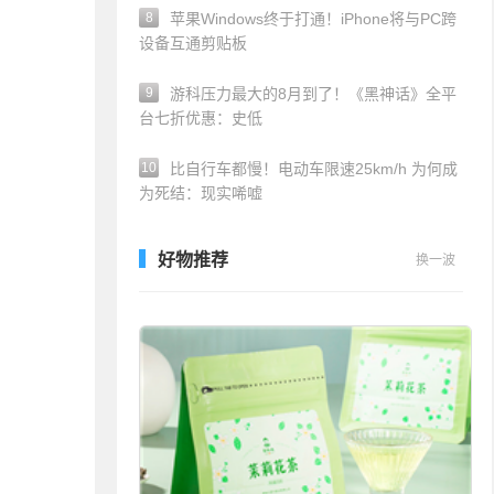
8
苹果Windows终于打通！iPhone将与PC跨
设备互通剪贴板
9
游科压力最大的8月到了！《黑神话》全平
台七折优惠：史低
10
比自行车都慢！电动车限速25km/h 为何成
为死结：现实唏嘘
好物推荐
换一波