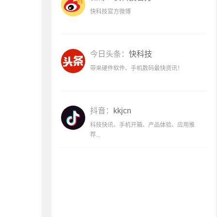
快科技官方微博
今日头条：
快科技
带来硬件软件、手机数码最快资讯！
抖音：
kkjcn
科技快讯、手机开箱、产品体验、应用推
荐...