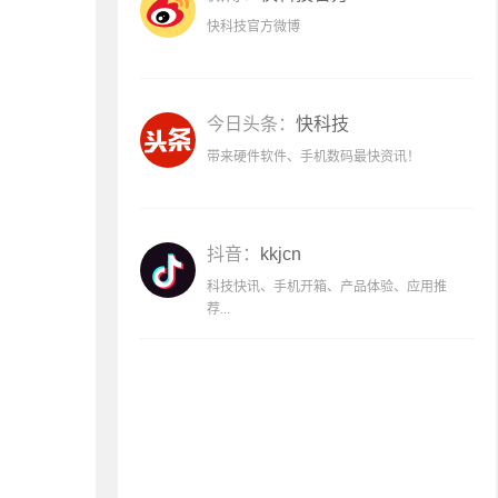
快科技官方微博
今日头条：
快科技
带来硬件软件、手机数码最快资讯！
抖音：
kkjcn
科技快讯、手机开箱、产品体验、应用推
荐...