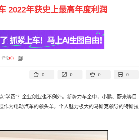
 2022年获史上最高年度利润
评论
(
0
)
0
0
0
0
点“学费”？企业创业也不例外。新势力车企中，小鹏、蔚来等目
但作为电动汽车的领头羊，个人魅力极大的马斯克领导的特斯拉