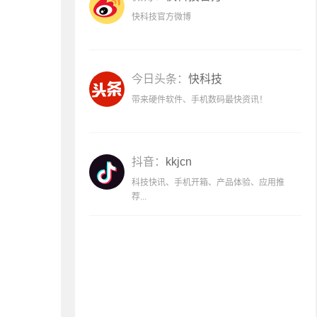
快科技官方微博
今日头条：
快科技
带来硬件软件、手机数码最快资讯！
抖音：
kkjcn
科技快讯、手机开箱、产品体验、应用推
荐...