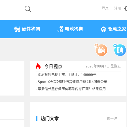
登录
注册
硬件狗狗
电池狗狗
驱动之家
今日视点
2026年08月7日 星期五
·
索尼旗舰电视上市：115寸、149999元
·
SpaceX火箭残骸7倍音速撞月球 对比图像公布
·
苹果借长鑫存储压价韩系内存厂商！结果没用
·
歌手汪峰：公司因AI已从1100人优化到400人
热门文章
换一波