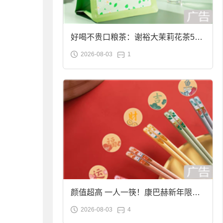
好喝不贵口粮茶：谢裕大茉莉花茶50g
2026-08-03
1
袋装9.9元到手
颜值超高 一人一筷！康巴赫新年限定
2026-08-03
4
合金筷子大促：19.9元