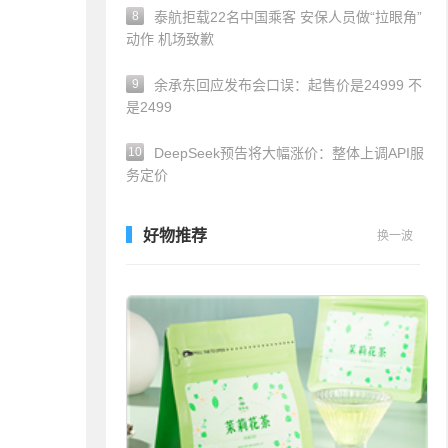
8
泰航拒载22名中国乘客 安保人员做“拉眼角”
动作 机场致歉
9
余承东回应发布会口误：起售价是24999 不
是2499
10
DeepSeek预告将大幅涨价：整体上调API服
务定价
好物推荐
换一波