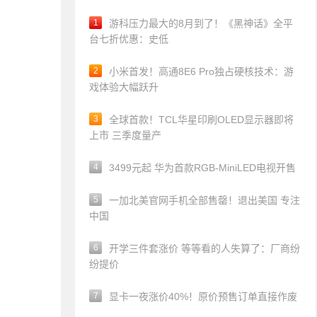
1
游科压力最大的8月到了！《黑神话》全平
台七折优惠：史低
2
小米首发！高通8E6 Pro独占硬核技术：游
戏体验大幅跃升
3
全球首款！TCL华星印刷OLED显示器即将
上市 三季度量产
4
3499元起 华为首款RGB-MiniLED电视开售
5
一加北美官网手机全部售罄！退出美国 专注
中国
6
开学三件套涨价 等等看的人失算了：厂商纷
纷提价
7
显卡一夜涨价40%！原价预售订单直接作废