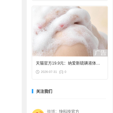
天猫官方19.9元：纳爱斯硫磺液体香
2026-07-31
0
皂2斤大促
关注我们
微博：
快科技官方