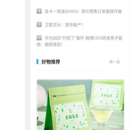
8
显卡一夜涨价40%！原价预售订单直接作废
9
卫星巨头：宣布破产！
10
华为回应“竹知了”事件 微博CEO转发黑手脉
络：细思极恐！
好物推荐
换一波