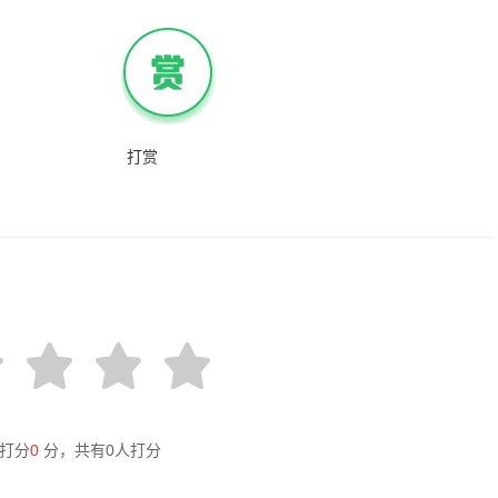
打赏
打分
0
分，共有
0
人打分