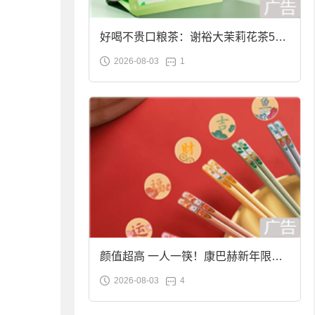
好喝不贵口粮茶：谢裕大茉莉花茶50g
2026-08-03
1
袋装9.9元到手
颜值超高 一人一筷！康巴赫新年限定
2026-08-03
4
合金筷子大促：19.9元