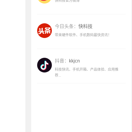
快科技官方微博
今日头条：
快科技
带来硬件软件、手机数码最快资讯！
抖音：
kkjcn
科技快讯、手机开箱、产品体验、应用推
荐...