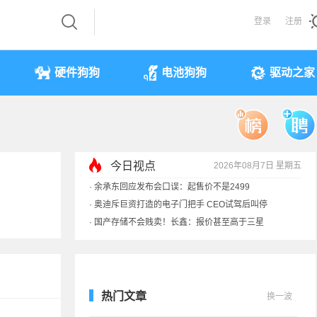
登录
注册
硬件狗狗
电池狗狗
驱动之家
今日视点
2026年08月7日 星期五
·
余承东回应发布会口误：起售价不是2499
·
奥迪斥巨资打造的电子门把手 CEO试驾后叫停
·
国产存储不会贱卖！长鑫：报价甚至高于三星
·
提前还车贷要向银行缴4万违约金？法院判了
热门文章
换一波