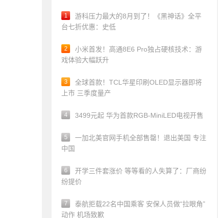
1
游科压力最大的8月到了！《黑神话》全平
台七折优惠：史低
2
小米首发！高通8E6 Pro独占硬核技术：游
戏体验大幅跃升
3
全球首款！TCL华星印刷OLED显示器即将
上市 三季度量产
4
3499元起 华为首款RGB-MiniLED电视开售
5
一加北美官网手机全部售罄！退出美国 专注
中国
6
开学三件套涨价 等等看的人失算了：厂商纷
纷提价
7
泰航拒载22名中国乘客 安保人员做“拉眼角”
动作 机场致歉