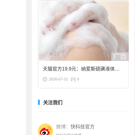
天猫官方19.9元：纳爱斯硫磺液体香
2026-07-31
0
皂2斤大促
关注我们
微博：
快科技官方