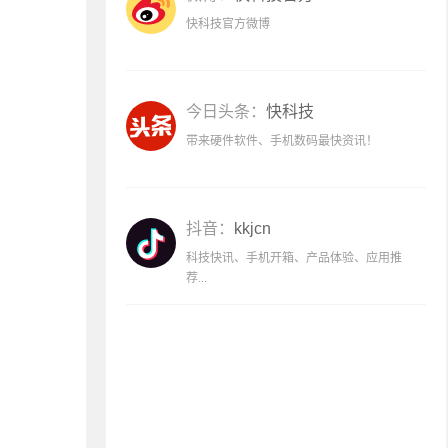
快科技官方微博
今日头条：
快科技
带来硬件软件、手机数码最快资讯！
抖音：
kkjcn
科技快讯、手机开箱、产品体验、应用推
荐...