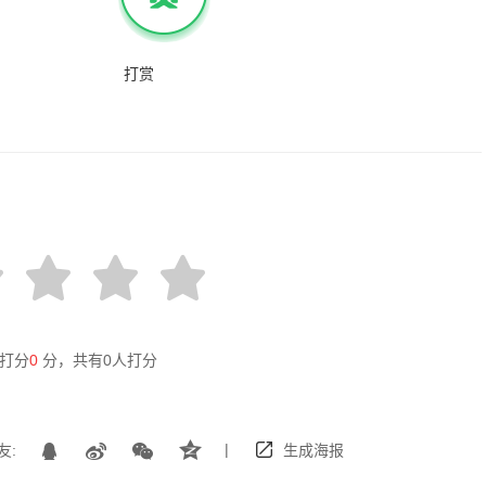
打赏
打分
0
分，共有
0
人打分
|
友:
生成海报