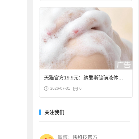
天猫官方19.9元：纳爱斯硫磺液体香
2026-07-31
0
皂2斤大促
关注我们
微博：
快科技官方