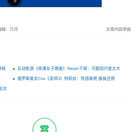
编辑：乃河
文章内容举报
掉帧
互动影游《夜蒲女子图鉴》Steam下架：可能因尺度太大
俄罗斯美女Cos《巫师3》特莉丝：性感美艳 服装还原
这次