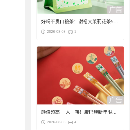
好喝不贵口粮茶：谢裕大茉莉花茶50g
2026-08-03
1
袋装9.9元到手
颜值超高 一人一筷！康巴赫新年限定
2026-08-03
4
合金筷子大促：19.9元