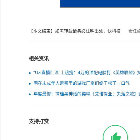
【本文结束】如需转载请务必注明出处：快科技
责任
相关资讯
“Uzi直播红温”上热搜：4万的顶配电脑打《英雄联盟》
困在未成年人退费里的游戏厂商们终于松了一口气
年度最惨！撞档黑神话的类魂《艾诺提亚：失落之歌》
碰上了《战神：诸神黄昏》
支持打赏