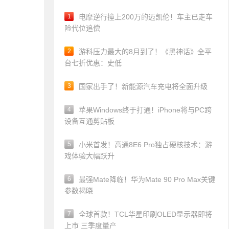
1
电摩逆行撞上200万的迈凯伦！车主已走车
险代位追偿
2
游科压力最大的8月到了！《黑神话》全平
台七折优惠：史低
3
国家出手了！新能源汽车充电将全面升级
4
苹果Windows终于打通！iPhone将与PC跨
设备互通剪贴板
5
小米首发！高通8E6 Pro独占硬核技术：游
戏体验大幅跃升
6
最强Mate降临！华为Mate 90 Pro Max关键
参数揭晓
7
全球首款！TCL华星印刷OLED显示器即将
上市 三季度量产