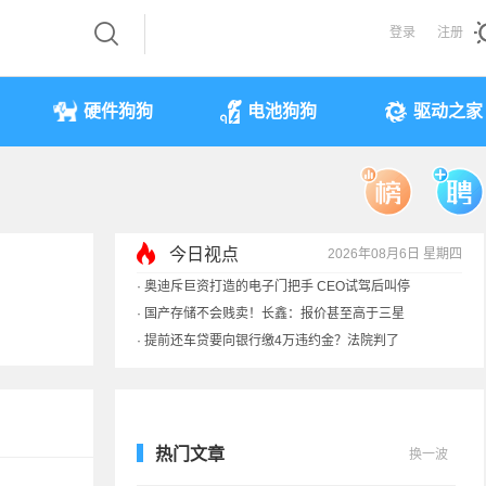
登录
注册
硬件狗狗
电池狗狗
驱动之家
今日视点
2026年08月6日 星期四
·
奥迪斥巨资打造的电子门把手 CEO试驾后叫停
·
国产存储不会贱卖！长鑫：报价甚至高于三星
·
提前还车贷要向银行缴4万违约金？法院判了
·
余承东回应发布会口误：起售价不是2499
热门文章
换一波