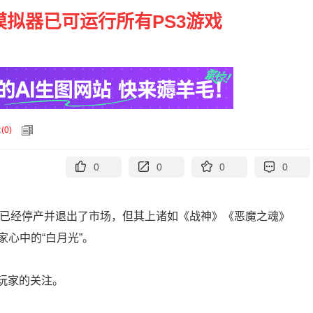
模拟器已可运行所有PS3游戏
论
(
0
)
0
0
0
0
S3已经停产并退出了市场，但其上诸如《战神》《恶魔之魂》
心中的“白月光”。
玩家的关注。