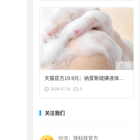
天猫官方19.9元：纳爱斯硫磺液体香
2026-07-31
0
皂2斤大促
关注我们
微博：
快科技官方