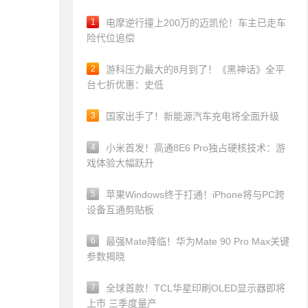
1
电摩逆行撞上200万的迈凯伦！车主已走车
险代位追偿
2
游科压力最大的8月到了！《黑神话》全平
台七折优惠：史低
3
国家出手了！新能源汽车充电将全面升级
4
小米首发！高通8E6 Pro独占硬核技术：游
戏体验大幅跃升
5
苹果Windows终于打通！iPhone将与PC跨
设备互通剪贴板
6
最强Mate降临！华为Mate 90 Pro Max关键
参数揭晓
7
全球首款！TCL华星印刷OLED显示器即将
上市 三季度量产