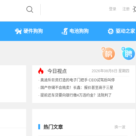
登录
注册
硬件狗狗
电池狗狗
驱动之家
今日视点
2026年08月6日 星期四
·
奥迪斥巨资打造的电子门把手 CEO试驾后叫停
·
国产存储不会贱卖！长鑫：报价甚至高于三星
·
提前还车贷要向银行缴4万违约金？法院判了
·
余承东回应发布会口误：起售价不是2499
热门文章
换一波