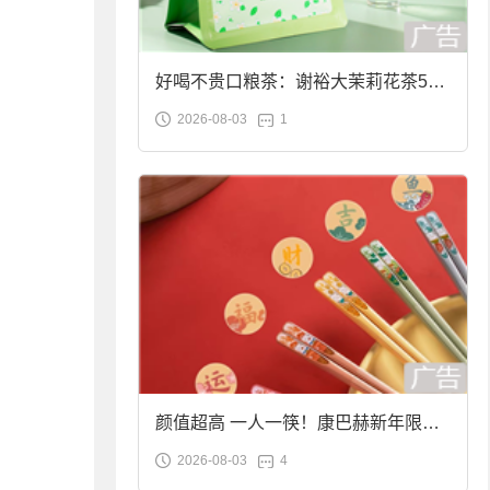
好喝不贵口粮茶：谢裕大茉莉花茶50g
2026-08-03
1
袋装9.9元到手
颜值超高 一人一筷！康巴赫新年限定
2026-08-03
4
合金筷子大促：19.9元