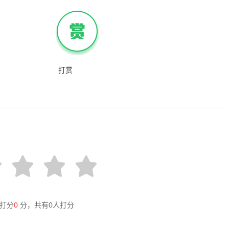
打赏
打分
0
分，共有
0
人打分