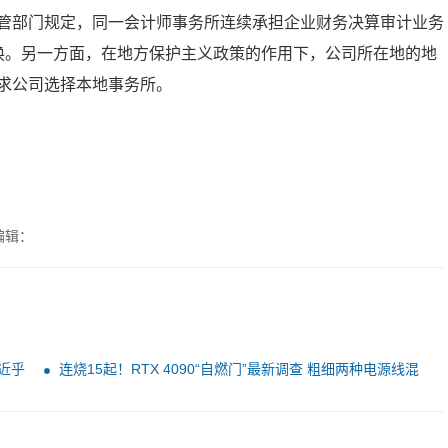
管部门规定，同一会计师事务所连续承担企业财务决算审计业务
换。另一方面，在地方保护主义政策的作用下，公司所在地的地
求公司选择本地事务所。
编辑：
近乎
连烧15起！RTX 4090“自燃门”最新调查 粗细两种电源线混
用：祸首在此？