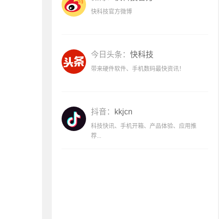
快科技官方微博
今日头条：
快科技
带来硬件软件、手机数码最快资讯！
抖音：
kkjcn
科技快讯、手机开箱、产品体验、应用推
荐...