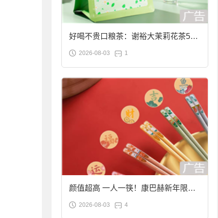
好喝不贵口粮茶：谢裕大茉莉花茶50g
2026-08-03
1
袋装9.9元到手
颜值超高 一人一筷！康巴赫新年限定
2026-08-03
4
合金筷子大促：19.9元