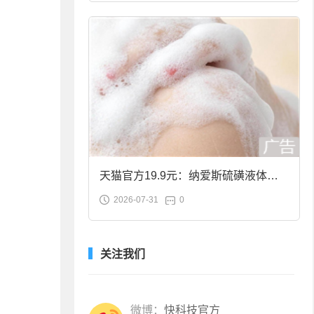
天猫官方19.9元：纳爱斯硫磺液体香
2026-07-31
0
皂2斤大促
关注我们
微博：
快科技官方