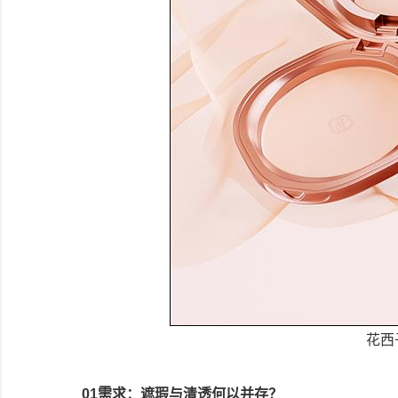
花西
01
需求：
遮瑕与清透何以并存？