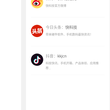
快科技官方微博
今日头条：
快科技
带来硬件软件、手机数码最快资讯！
抖音：
kkjcn
科技快讯、手机开箱、产品体验、应用推
荐...