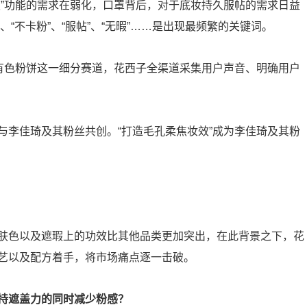
瑕”功能的需求在弱化，口罩背后，对于底妆持久服帖的需求日益
、“不卡粉”、“服帖”、“无暇”……是出现最频繁的关键词。
于有色粉饼这一细分赛道，花西子全渠道采集用户声音、明确用户
与李佳琦及其粉丝共创。“打造毛孔柔焦妆效”成为李佳琦及其粉
肤色以及遮瑕上的功效比其他品类更加突出，在此背景之下，花
艺以及配方着手，将市场痛点逐一击破。
持遮盖力的同时减少粉感？