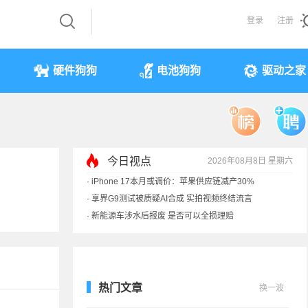
登录
注册
硬件狗狗
电池狗狗
驱动之家
今日视点
2026年08月8日 星期六
·
iPhone 17本月或调价：苹果供应链减产30%
·
享界G9测试被质疑AI合成 实拍视频终结流言
·
新能源车涉水后报废 是否可以全损理赔
·
马斯克：需求增速是供应的10倍 存储该涨价
热门文章
换一波