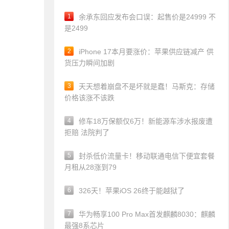
1
余承东回应发布会口误：起售价是24999 不
是2499
2
iPhone 17本月要涨价：苹果供应链减产 供
货压力瞬间加剧
3
天天想着崩盘不是坏就是蠢！马斯克：存储
价格该涨不该跌
4
修车18万保额仅6万！新能源车涉水报废遭
拒赔 法院判了
5
封杀低价流量卡！移动联通电信下便宜套餐
月租从28涨到79
6
326天！苹果iOS 26终于能越狱了
7
华为畅享100 Pro Max首发麒麟8030：麒麟
最强8系芯片