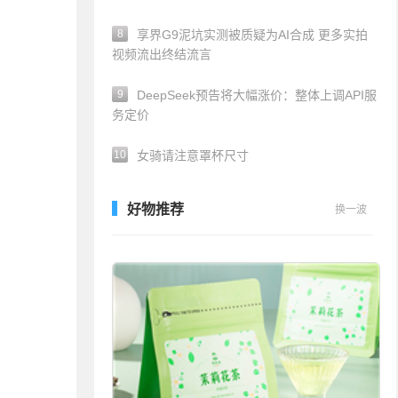
8
享界G9泥坑实测被质疑为AI合成 更多实拍
视频流出终结流言
9
DeepSeek预告将大幅涨价：整体上调API服
务定价
10
女骑请注意罩杯尺寸
好物推荐
换一波