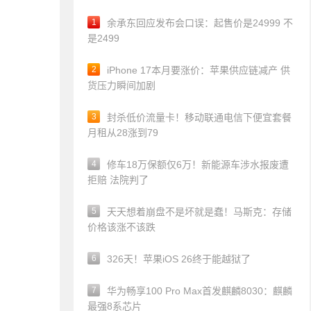
1
余承东回应发布会口误：起售价是24999 不
是2499
2
iPhone 17本月要涨价：苹果供应链减产 供
货压力瞬间加剧
3
封杀低价流量卡！移动联通电信下便宜套餐
月租从28涨到79
4
修车18万保额仅6万！新能源车涉水报废遭
拒赔 法院判了
5
天天想着崩盘不是坏就是蠢！马斯克：存储
价格该涨不该跌
6
326天！苹果iOS 26终于能越狱了
7
华为畅享100 Pro Max首发麒麟8030：麒麟
最强8系芯片