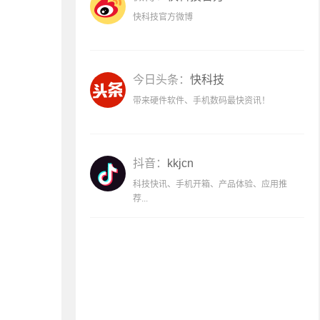
快科技官方微博
今日头条：
快科技
带来硬件软件、手机数码最快资讯！
抖音：
kkjcn
科技快讯、手机开箱、产品体验、应用推
荐...