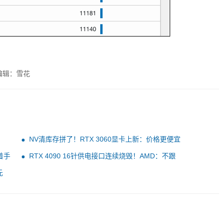
编辑：雪花
NV清库存拼了！RTX 3060显卡上新：价格更便宜
着手
RTX 4090 16针供电接口连续烧毁！AMD：不跟
元