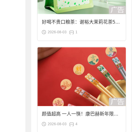
好喝不贵口粮茶：谢裕大茉莉花茶50g
2026-08-03
1
袋装9.9元到手
颜值超高 一人一筷！康巴赫新年限定
2026-08-03
4
合金筷子大促：19.9元