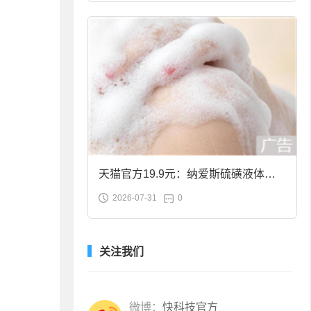
天猫官方19.9元：纳爱斯硫磺液体香
2026-07-31
0
皂2斤大促
关注我们
微博：
快科技官方