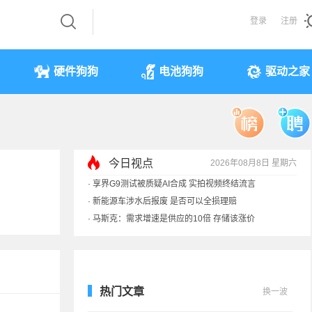
登录
注册
硬件狗狗
电池狗狗
驱动之家
今日视点
2026年08月8日 星期六
·
享界G9测试被质疑AI合成 实拍视频终结流言
·
新能源车涉水后报废 是否可以全损理赔
·
马斯克：需求增速是供应的10倍 存储该涨价
·
iPhone 17本月或调价：苹果供应链减产30%
热门文章
换一波