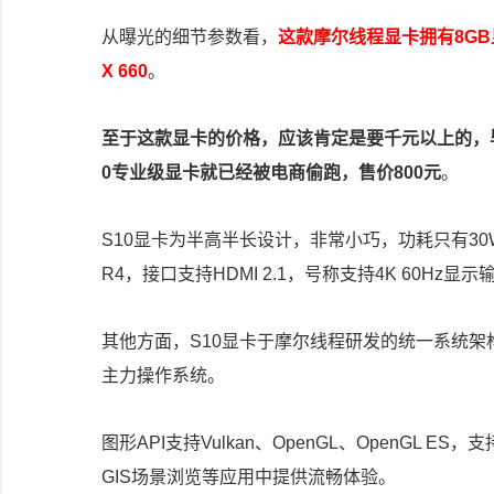
从曝光的细节参数看，
这款摩尔线程显卡拥有8GB显
X 660
。
至于这款显卡的价格，应该肯定是要千元以上的，毕
0专业级显卡就已经被电商偷跑，售价800元
。
S10显卡为半高半长设计，非常小巧，功耗只有30W，核
R4，接口支持HDMI 2.1，号称支持4K 60Hz显
其他方面，S10显卡于摩尔线程研发的统一系统架构MU
主力操作系统。
图形API支持Vulkan、OpenGL、OpenGL 
GIS场景浏览等应用中提供流畅体验。