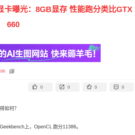
卡曝光：8GB显存 性能跑分类比GTX
660
论
(
0
)
0
0
0
0
觉得如何？
ekbench上，OpenCL 跑分11386。