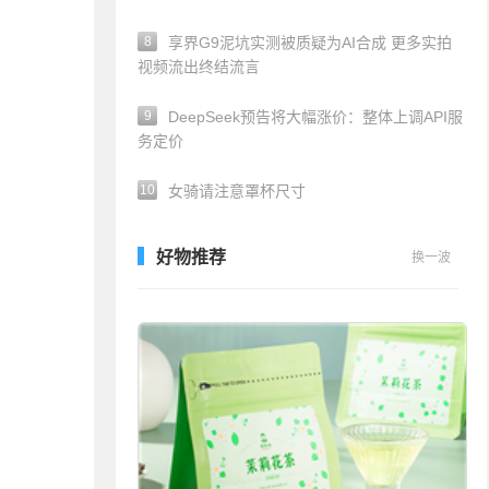
8
享界G9泥坑实测被质疑为AI合成 更多实拍
视频流出终结流言
9
DeepSeek预告将大幅涨价：整体上调API服
务定价
10
女骑请注意罩杯尺寸
好物推荐
换一波