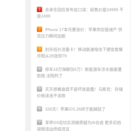
1
余承东回应发布会口误：起售价是24999 不
是2499
2
iPhone 17本月要涨价：苹果供应链减产 供
货压力瞬间加剧
3
封杀低价流量卡！移动联通电信下便宜套餐
月租从28涨到79
4
修车18万保额仅6万！新能源车涉水报废遭
拒赔 法院判了
5
天天想着崩盘不是坏就是蠢！马斯克：存储
价格该涨不该跌
6
326天！苹果iOS 26终于能越狱了
7
享界G9泥坑实测被质疑为AI合成 更多实拍
视频流出终结流言