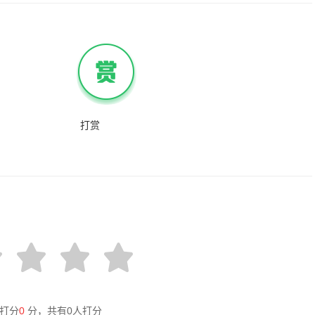
打赏
打分
0
分，共有
0
人打分