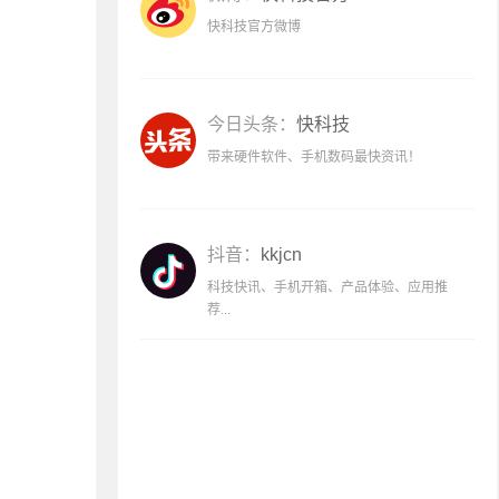
快科技官方微博
今日头条：
快科技
带来硬件软件、手机数码最快资讯！
抖音：
kkjcn
科技快讯、手机开箱、产品体验、应用推
荐...