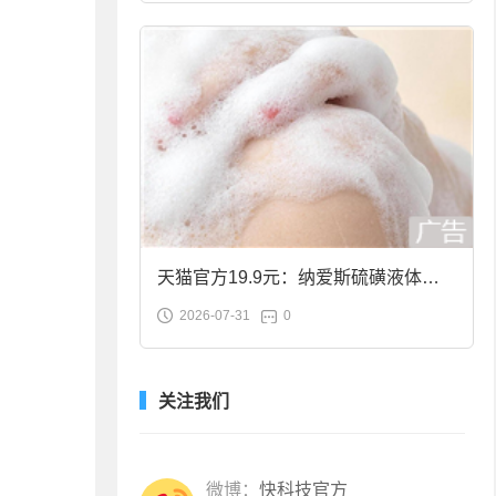
天猫官方19.9元：纳爱斯硫磺液体香
2026-07-31
0
皂2斤大促
关注我们
微博：
快科技官方