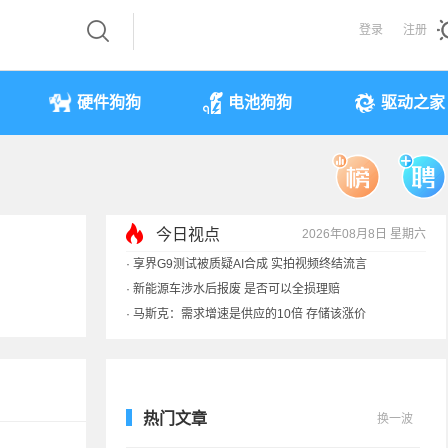
登录
注册
硬件狗狗
电池狗狗
驱动之家
今日视点
2026年08月8日 星期六
·
享界G9测试被质疑AI合成 实拍视频终结流言
·
新能源车涉水后报废 是否可以全损理赔
·
马斯克：需求增速是供应的10倍 存储该涨价
·
iPhone 17本月或调价：苹果供应链减产30%
热门文章
换一波