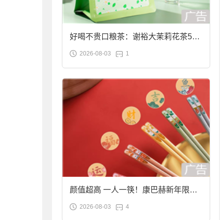
好喝不贵口粮茶：谢裕大茉莉花茶50g
2026-08-03
1
袋装9.9元到手
颜值超高 一人一筷！康巴赫新年限定
2026-08-03
4
合金筷子大促：19.9元