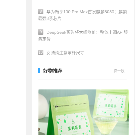
8
华为畅享100 Pro Max首发麒麟8030：麒麟
最强8系芯片
9
DeepSeek预告将大幅涨价：整体上调API服
务定价
10
女骑请注意罩杯尺寸
好物推荐
换一波