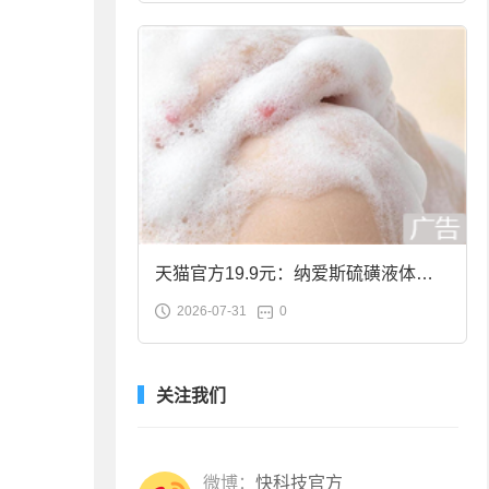
天猫官方19.9元：纳爱斯硫磺液体香
2026-07-31
0
皂2斤大促
关注我们
微博：
快科技官方