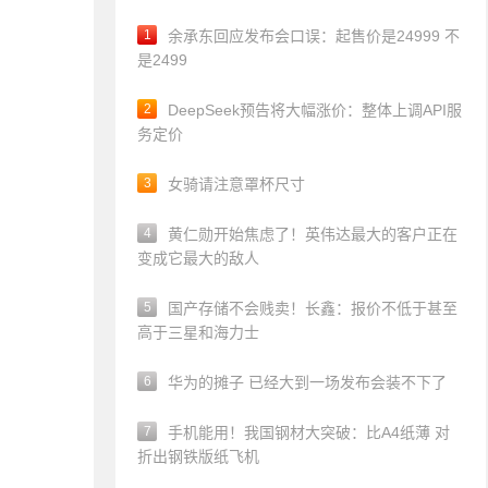
1
余承东回应发布会口误：起售价是24999 不
是2499
2
DeepSeek预告将大幅涨价：整体上调API服
务定价
3
女骑请注意罩杯尺寸
4
黄仁勋开始焦虑了！英伟达最大的客户正在
变成它最大的敌人
5
国产存储不会贱卖！长鑫：报价不低于甚至
高于三星和海力士
6
华为的摊子 已经大到一场发布会装不下了
7
手机能用！我国钢材大突破：比A4纸薄 对
折出钢铁版纸飞机