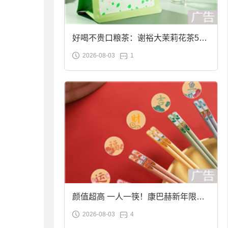
好喝不贵口粮茶：谢裕大茉莉花茶50g
2026-08-03
1
袋装9.9元到手
颜值超高 一人一筷！康巴赫新年限定
2026-08-03
4
合金筷子大促：19.9元