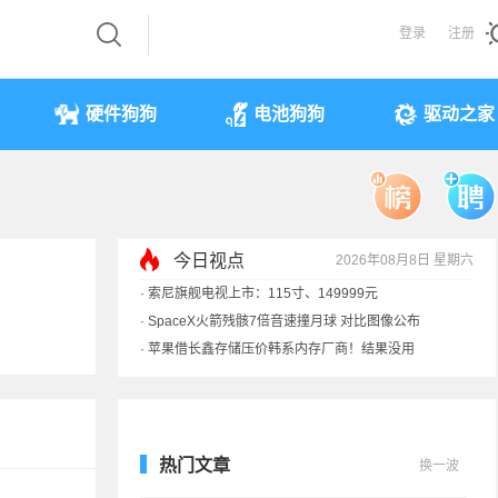
登录
注册
硬件狗狗
电池狗狗
驱动之家
今日视点
2026年08月8日 星期六
·
索尼旗舰电视上市：115寸、149999元
·
SpaceX火箭残骸7倍音速撞月球 对比图像公布
·
苹果借长鑫存储压价韩系内存厂商！结果没用
·
歌手汪峰：公司因AI已从1100人优化到400人
热门文章
换一波