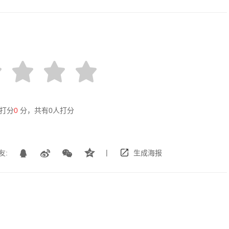
打分
0
分，共有
0
人打分
|
友:
生成海报