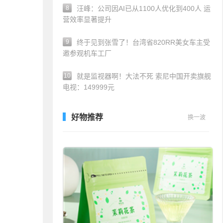
8
汪峰：公司因AI已从1100人优化到400人 运
营效率显著提升
9
终于见到张雪了！台湾省820RR美女车主受
邀参观机车工厂
10
就是监视器啊！大法不死 索尼中国开卖旗舰
电视：149999元
好物推荐
换一波