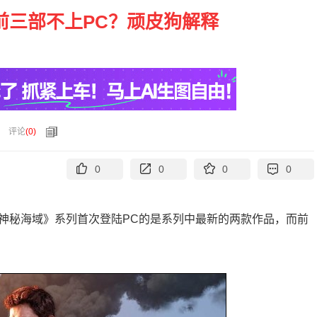
前三部不上PC？顽皮狗解释
评论
(
0
)
0
0
0
0
《神秘海域》系列首次登陆PC的是系列中最新的两款作品，而前