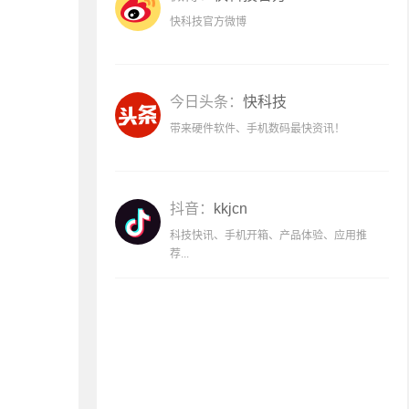
快科技官方微博
今日头条：
快科技
带来硬件软件、手机数码最快资讯！
抖音：
kkjcn
科技快讯、手机开箱、产品体验、应用推
荐...