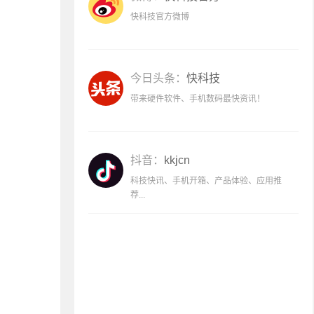
快科技官方微博
今日头条：
快科技
带来硬件软件、手机数码最快资讯！
抖音：
kkjcn
科技快讯、手机开箱、产品体验、应用推
荐...