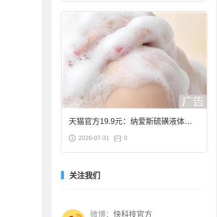
天猫官方19.9元：纳爱斯硫磺液体香
2026-07-31
0
皂2斤大促
关注我们
微博：
快科技官方