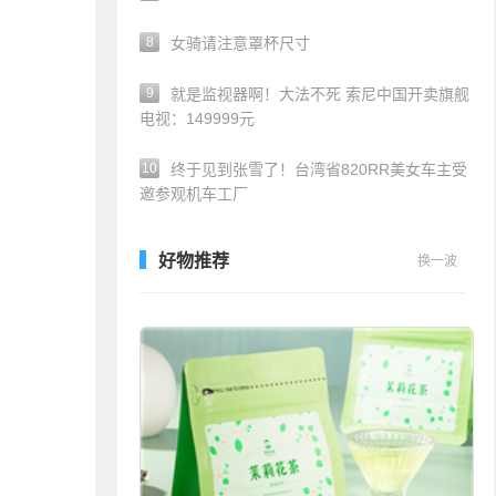
8
女骑请注意罩杯尺寸
9
就是监视器啊！大法不死 索尼中国开卖旗舰
电视：149999元
10
终于见到张雪了！台湾省820RR美女车主受
邀参观机车工厂
好物推荐
换一波