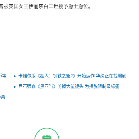
曾被英国女王伊丽莎白二世授予爵士爵位。
币等
卡维尔版《超人：钢铁之躯2》开始运作 华纳正在找编剧
巨石强森《黑亚当》剪掉大量镜头 为摆脱限制级标签
为票