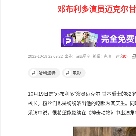
邓布利多演员迈克尔甘
2022-10-19 22:09:22 出处：
游民星空
编辑：宪瑞
评论
(
0
)
#
#
哈利波特
电影
10月19日是“邓布利多”演员迈克尔·甘本爵士的
校长。粉丝们也是纷纷晒出他的剧照为其庆生。同
采访中说，很希望能继续在《神奇动物》中出演角