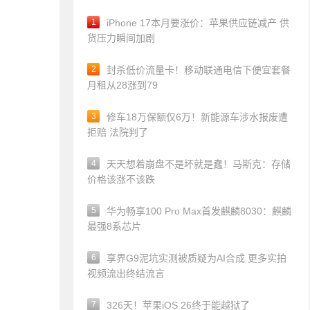
1
iPhone 17本月要涨价：苹果供应链减产 供
货压力瞬间加剧
2
封杀低价流量卡！移动联通电信下便宜套餐
月租从28涨到79
3
修车18万保额仅6万！新能源车涉水报废遭
拒赔 法院判了
4
天天想着崩盘不是坏就是蠢！马斯克：存储
价格该涨不该跌
5
华为畅享100 Pro Max首发麒麟8030：麒麟
最强8系芯片
6
享界G9泥坑实测被质疑为AI合成 更多实拍
视频流出终结流言
7
326天！苹果iOS 26终于能越狱了