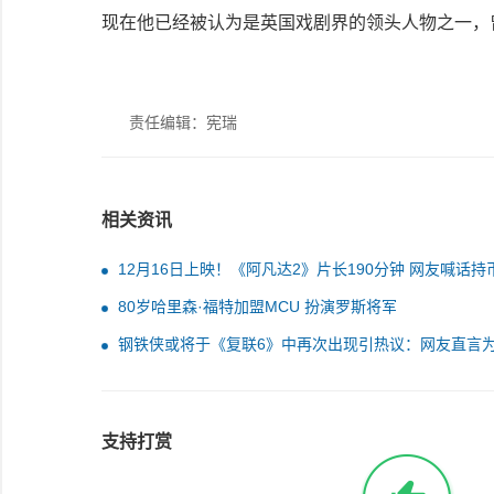
现在他已经被认为是英国戏剧界的领头人物之一，
责任编辑：宪瑞
相关资讯
12月16日上映！《阿凡达2》片长190分钟 网友喊话持
看
80岁哈里森·福特加盟MCU 扮演罗斯将军
钢铁侠或将于《复联6》中再次出现引热议：网友直言
房生生死死随便编
支持打赏