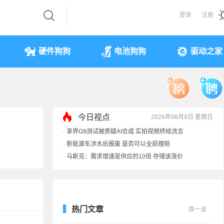
登录
注册
硬件狗狗
电池狗狗
驱动之家
今日视点
2026年08月9日 星期日
·
iPhone 17本月或调价：苹果供应链减产30%
·
享界G9测试被质疑AI合成 实拍视频终结流言
·
新能源车涉水后报废 是否可以全损理赔
·
马斯克：需求增速是供应的10倍 存储该涨价
热门文章
换一波