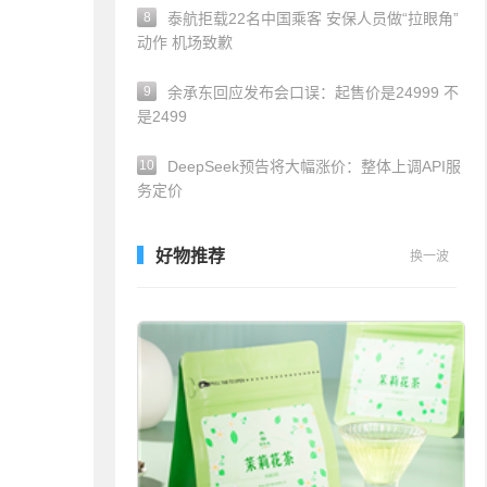
8
泰航拒载22名中国乘客 安保人员做“拉眼角”
动作 机场致歉
9
余承东回应发布会口误：起售价是24999 不
是2499
10
DeepSeek预告将大幅涨价：整体上调API服
务定价
好物推荐
换一波