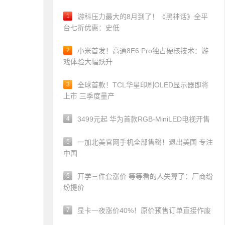
1
游科压力最大的8月到了！《黑神话》全平
台七折优惠：史低
2
小米首发！高通8E6 Pro独占硬核技术：游
戏体验大幅跃升
3
全球首款！TCL华星印刷OLED显示器即将
上市 三季度量产
4
3499元起 华为首款RGB-MiniLED电视开售
5
一加北美官网手机全部售罄！退出美国 专注
中国
6
开学三件套涨价 等等看的人失算了：厂商纷
纷提价
7
显卡一夜涨价40%！原价预售订单直接作废