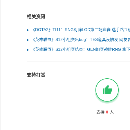
相关资讯
《DOTA2》TI11：RNG对阵LGD第二场弃赛 选手路垚
新冠
《英雄联盟》S12小组赛出bug：TES道具没触发 网友
重赛
《英雄联盟》S12小组赛结束：GEN加赛战胜RNG 拿
组第一
支持打赏
支持
0
人