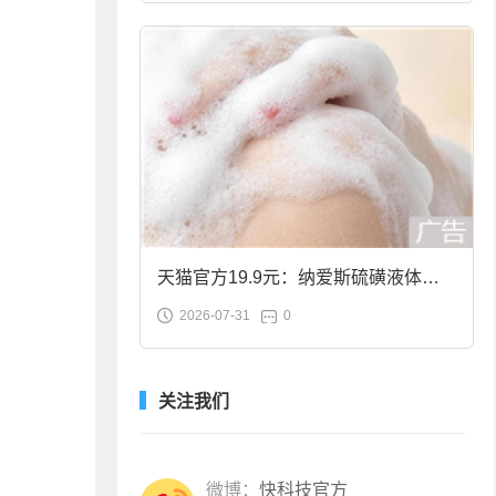
天猫官方19.9元：纳爱斯硫磺液体香
2026-07-31
0
皂2斤大促
关注我们
微博：
快科技官方