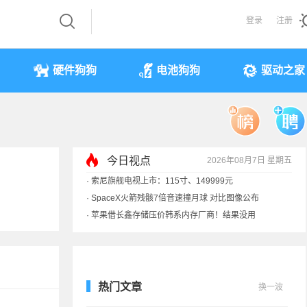
登录
注册
硬件狗狗
电池狗狗
驱动之家
今日视点
2026年08月7日 星期五
·
索尼旗舰电视上市：115寸、149999元
·
SpaceX火箭残骸7倍音速撞月球 对比图像公布
·
苹果借长鑫存储压价韩系内存厂商！结果没用
·
歌手汪峰：公司因AI已从1100人优化到400人
热门文章
换一波