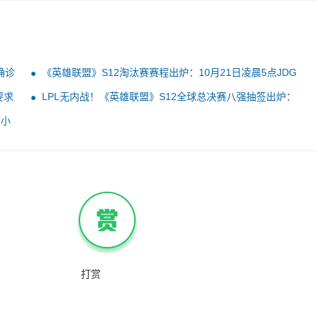
确诊
《英雄联盟》S12淘汰赛赛程出炉：10月21日凌晨5点JDG
对战RGE
要求
LPL无内战！《英雄联盟》S12全球总决赛八强抽签出炉：
RNG迎战T1
下小
打赏