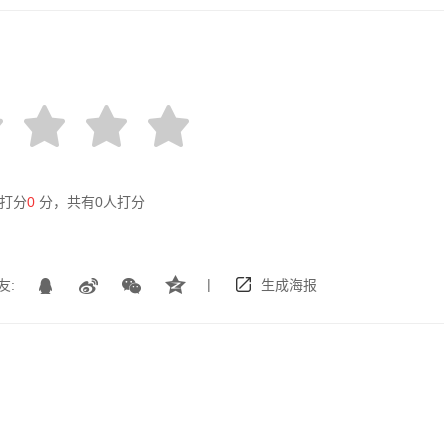
打分
0
分，共有
0
人打分
|
友:
生成海报