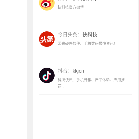
快科技官方微博
今日头条：
快科技
带来硬件软件、手机数码最快资讯！
抖音：
kkjcn
科技快讯、手机开箱、产品体验、应用推
荐...