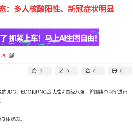
状态：多人核酸阳性、新冠症状明显
论
(
0
)
0
0
0
0
区的JDG、EDG和RNG战队成功晋级八强，将围绕总冠军进行
。
的身体状态。