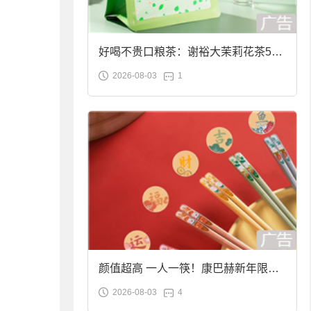
好喝不贵口粮茶：谢裕大茉莉花茶50g
2026-08-03
1
袋装9.9元到手
颜值超高 一人一筷！康巴赫新年限定
2026-08-03
4
合金筷子大促：19.9元