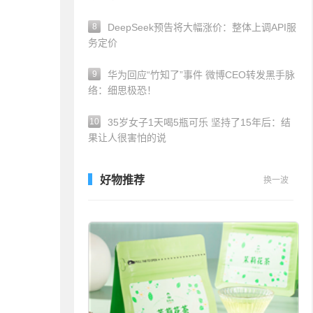
8
DeepSeek预告将大幅涨价：整体上调API服
务定价
9
华为回应“竹知了”事件 微博CEO转发黑手脉
络：细思极恐！
10
35岁女子1天喝5瓶可乐 坚持了15年后：结
果让人很害怕的说
好物推荐
换一波