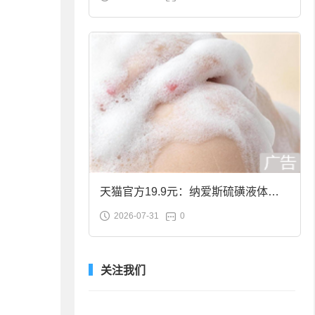
合金筷子大促：19.9元
天猫官方19.9元：纳爱斯硫磺液体香
2026-07-31
0
皂2斤大促
关注我们