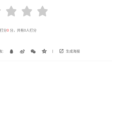
打分
0
分，共有
0
人打分
|
友:
生成海报