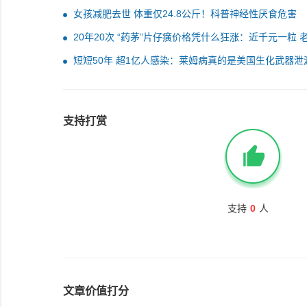
女孩减肥去世 体重仅24.8公斤！科普神经性厌食危害
20年20次 “药茅”片仔癀价格凭什么狂涨：近千元一粒 
也爱上中药
短短50年 超1亿人感染：莱姆病真的是美国生化武器泄
支持打赏
支持
0
人
文章价值打分