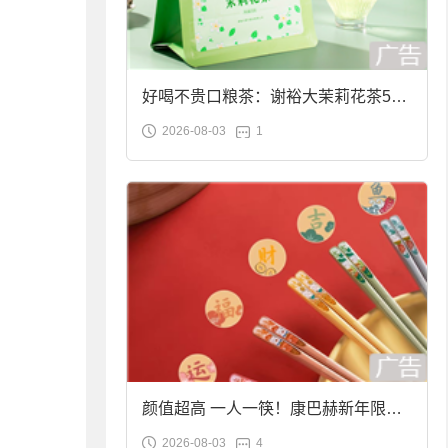
好喝不贵口粮茶：谢裕大茉莉花茶50g
2026-08-03
1
袋装9.9元到手
颜值超高 一人一筷！康巴赫新年限定
2026-08-03
4