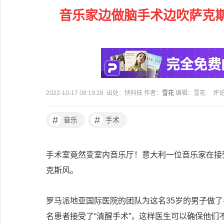
音乐家边做脑手术边吹萨克斯
2022-10-17 08:19:28 出处：快科技 作者：
雪花
编辑：雪花
评
#
#
音乐
手术
手术室竟然变室内音乐厅！意大利一位音乐家在接
克斯风。
罗马派地亚国际医院的团队为这名35岁的男子做
名患者接受了“清醒手术”，这样医生可以确保他们