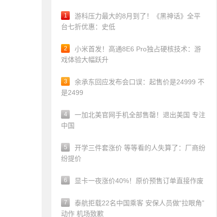
1
游科压力最大的8月到了！《黑神话》全平
台七折优惠：史低
2
小米首发！高通8E6 Pro独占硬核技术：游
戏体验大幅跃升
3
余承东回应发布会口误：起售价是24999 不
是2499
4
一加北美官网手机全部售罄！退出美国 专注
中国
5
开学三件套涨价 等等看的人失算了：厂商纷
纷提价
6
显卡一夜涨价40%！原价预售订单直接作废
7
泰航拒载22名中国乘客 安保人员做“拉眼角”
动作 机场致歉