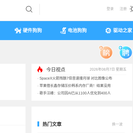
登录
注册
硬件狗狗
电池狗狗
驱动之家
今日视点
2026年08月7日 星期五
·
SpaceX火箭残骸7倍音速撞月球 对比图像公布
·
苹果借长鑫存储压价韩系内存厂商！结果没用
·
歌手汪峰：公司因AI已从1100人优化到400人
·
索尼旗舰电视上市：115寸、149999元
热门文章
换一波