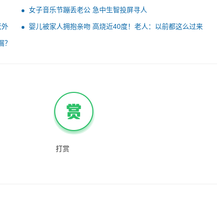
女子音乐节蹦丢老公 急中生智投屏寻人
老外
婴儿被家人拥抱亲吻 高烧近40度！老人：以前都这么过来
的
漏？
打赏