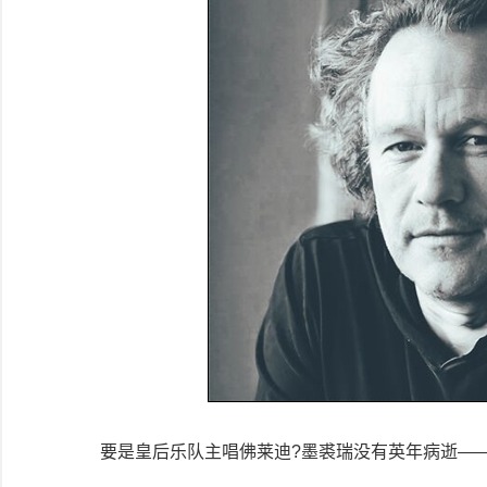
要是皇后乐队主唱佛莱迪?墨裘瑞没有英年病逝—