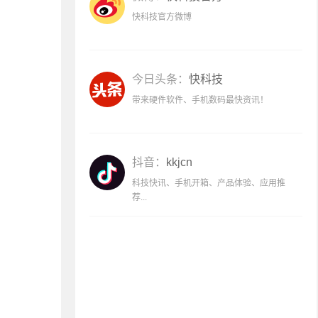
快科技官方微博
今日头条：
快科技
带来硬件软件、手机数码最快资讯！
抖音：
kkjcn
科技快讯、手机开箱、产品体验、应用推
荐...