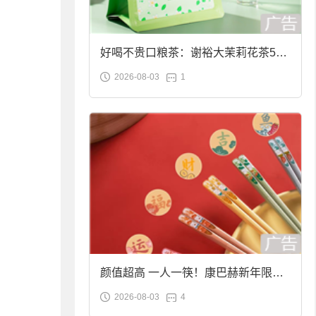
好喝不贵口粮茶：谢裕大茉莉花茶50g
2026-08-03
1
袋装9.9元到手
颜值超高 一人一筷！康巴赫新年限定
2026-08-03
4
合金筷子大促：19.9元