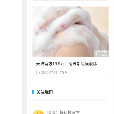
天猫官方19.9元：纳爱斯硫磺液体香
2026-07-31
0
皂2斤大促
关注我们
微博：
快科技官方