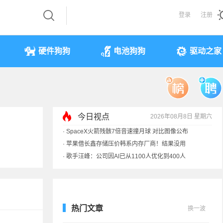
登录
注册
硬件狗狗
电池狗狗
驱动之家
今日视点
2026年08月8日 星期六
·
索尼旗舰电视上市：115寸、149999元
·
SpaceX火箭残骸7倍音速撞月球 对比图像公布
·
苹果借长鑫存储压价韩系内存厂商！结果没用
·
歌手汪峰：公司因AI已从1100人优化到400人
热门文章
换一波