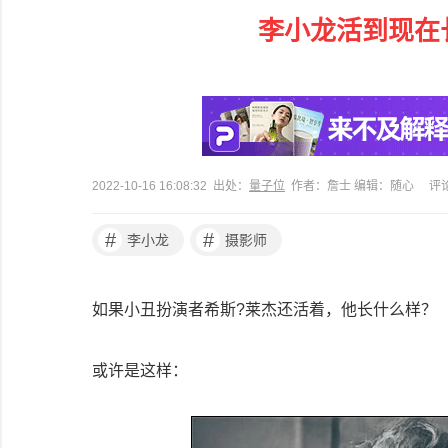
李小龙活到现在
2022-10-16 16:08:32 出处：
量子位
作者：詹士 编辑：随心
评
#
#
李小龙
摄影师
如果小丑扮演者希斯?莱杰还活着，他长什么样？
或许是这样：