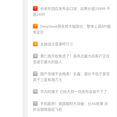
1
余承东回应发布会口误：起售价是24999 不
是2499
2
DeepSeek预告将大幅涨价：整体上调API服
务定价
3
女骑请注意罩杯尺寸
4
黄仁勋开始焦虑了！英伟达最大的客户正在
变成它最大的敌人
5
国产存储不会贱卖！长鑫：报价不低于甚至
高于三星和海力士
6
华为的摊子 已经大到一场发布会装不下了
7
手机能用！我国钢材大突破：比A4纸薄 对
折出钢铁版纸飞机