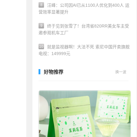
8
汪峰：公司因AI已从1100人优化到400人 运
营效率显著提升
9
终于见到张雪了！台湾省820RR美女车主受
邀参观机车工厂
10
就是监视器啊！大法不死 索尼中国开卖旗舰
电视：149999元
好物推荐
换一波