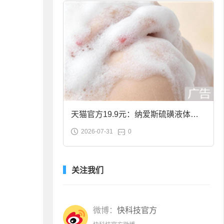
天猫官方19.9元：纳爱斯硫磺液体香
2026-07-31
0
皂2斤大促
关注我们
微博：
快科技官方