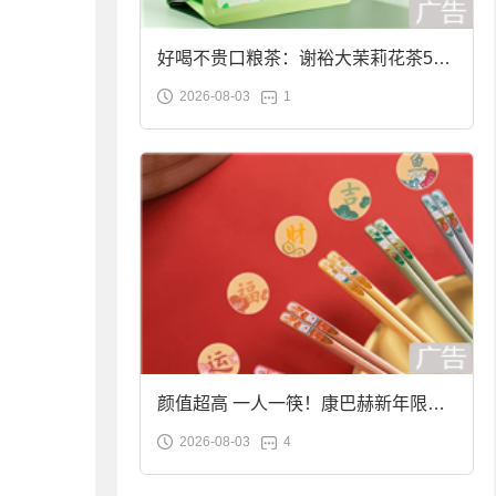
好喝不贵口粮茶：谢裕大茉莉花茶50g
2026-08-03
1
袋装9.9元到手
颜值超高 一人一筷！康巴赫新年限定
2026-08-03
4
合金筷子大促：19.9元