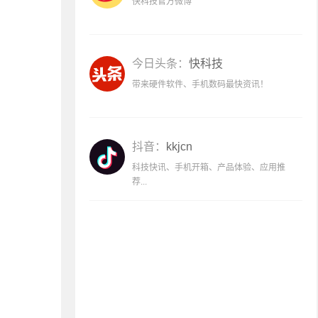
快科技官方微博
今日头条：
快科技
带来硬件软件、手机数码最快资讯！
抖音：
kkjcn
科技快讯、手机开箱、产品体验、应用推
荐...