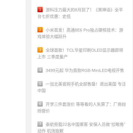
1
游科压力最大的8月到了！《黑神话》全平
台七折优惠：史低
2
小米首发！高通8E6 Pro独占硬核技术：游
戏体验大幅跃升
3
全球首款！TCL华星印刷OLED显示器即将
上市 三季度量产
4
3499元起 华为首款RGB-MiniLED电视开售
5
一加北美官网手机全部售罄！退出美国 专注
中国
6
开学三件套涨价 等等看的人失算了：厂商纷
纷提价
7
泰航拒载22名中国乘客 安保人员做“拉眼角”
动作 机场致歉