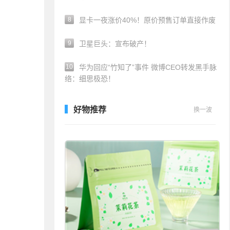
8
显卡一夜涨价40%！原价预售订单直接作废
9
卫星巨头：宣布破产！
10
华为回应“竹知了”事件 微博CEO转发黑手脉
络：细思极恐！
好物推荐
换一波