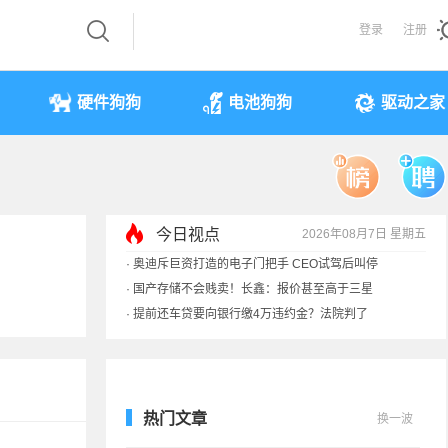
登录
注册
硬件狗狗
电池狗狗
驱动之家
·
奥迪斥巨资打造的电子门把手 CEO试驾后叫停
今日视点
·
国产存储不会贱卖！长鑫：报价甚至高于三星
2026年08月7日 星期五
·
提前还车贷要向银行缴4万违约金？法院判了
·
余承东回应发布会口误：起售价不是2499
热门文章
换一波