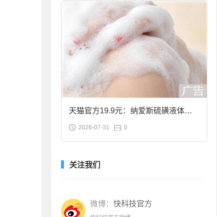
天猫官方19.9元：纳爱斯硫磺液体香
2026-07-31
0
皂2斤大促
关注我们
微博：
快科技官方