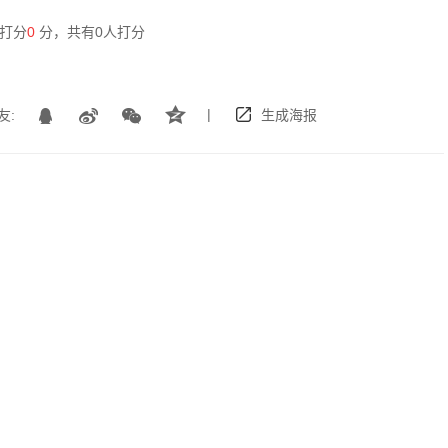
打分
0
分，共有
0
人打分
|
友:
生成海报