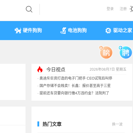
登录
注册
硬件狗狗
电池狗狗
驱动之家
今日视点
2026年08月7日 星期五
·
奥迪斥巨资打造的电子门把手 CEO试驾后叫停
·
国产存储不会贱卖！长鑫：报价甚至高于三星
·
提前还车贷要向银行缴4万违约金？法院判了
·
余承东回应发布会口误：起售价不是2499
热门文章
换一波