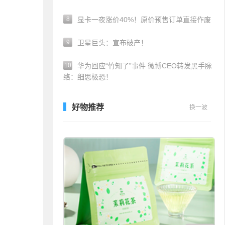
8
显卡一夜涨价40%！原价预售订单直接作废
9
卫星巨头：宣布破产！
10
华为回应“竹知了”事件 微博CEO转发黑手脉
络：细思极恐！
好物推荐
换一波