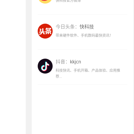
快科技官方微博
今日头条：
快科技
带来硬件软件、手机数码最快资讯！
抖音：
kkjcn
科技快讯、手机开箱、产品体验、应用推
荐...