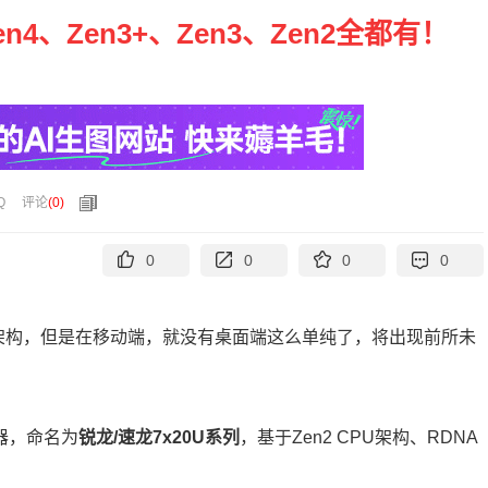
n4、Zen3+、Zen3、Zen2全都有！
Q
评论
(
0
)
0
0
0
0
n4架构，但是在移动端，就没有桌面端这么单纯了，将出现前所未
器，命名为
锐龙/速龙7x20U系列
，基于Zen2 CPU架构、RDNA