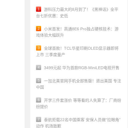
1
游科压力最大的8月到了！《黑神话》全平
台七折优惠：史低
2
小米首发！高通8E6 Pro独占硬核技术：游
戏体验大幅跃升
3
全球首款！TCL华星印刷OLED显示器即将
上市 三季度量产
4
3499元起 华为首款RGB-MiniLED电视开售
5
一加北美官网手机全部售罄！退出美国 专注
中国
6
开学三件套涨价 等等看的人失算了：厂商纷
纷提价
7
泰航拒载22名中国乘客 安保人员做“拉眼角”
动作 机场致歉