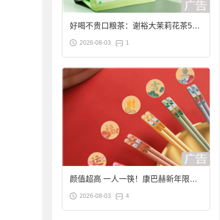
好喝不贵口粮茶：谢裕大茉莉花茶50g
2026-08-03
1
袋装9.9元到手
颜值超高 一人一筷！康巴赫新年限定
2026-08-03
4
合金筷子大促：19.9元