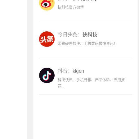
快科技官方微博
今日头条：
快科技
带来硬件软件、手机数码最快资讯！
抖音：
kkjcn
科技快讯、手机开箱、产品体验、应用推
荐...