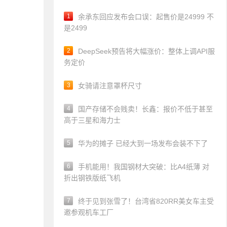
1
余承东回应发布会口误：起售价是24999 不
是2499
2
DeepSeek预告将大幅涨价：整体上调API服
务定价
3
女骑请注意罩杯尺寸
4
国产存储不会贱卖！长鑫：报价不低于甚至
高于三星和海力士
5
华为的摊子 已经大到一场发布会装不下了
6
手机能用！我国钢材大突破：比A4纸薄 对
折出钢铁版纸飞机
7
终于见到张雪了！台湾省820RR美女车主受
邀参观机车工厂