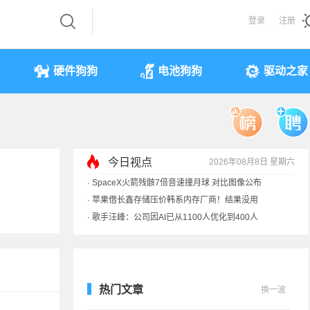
登录
注册
硬件狗狗
电池狗狗
驱动之家
今日视点
2026年08月8日 星期六
·
SpaceX火箭残骸7倍音速撞月球 对比图像公布
·
苹果借长鑫存储压价韩系内存厂商！结果没用
·
歌手汪峰：公司因AI已从1100人优化到400人
·
索尼旗舰电视上市：115寸、149999元
热门文章
换一波