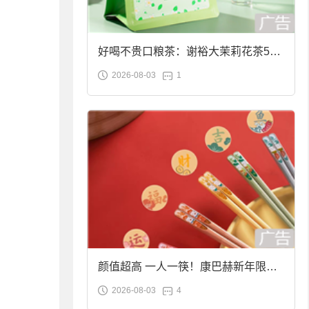
好喝不贵口粮茶：谢裕大茉莉花茶50g
2026-08-03
1
袋装9.9元到手
颜值超高 一人一筷！康巴赫新年限定
2026-08-03
4
合金筷子大促：19.9元