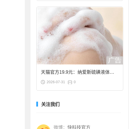
天猫官方19.9元：纳爱斯硫磺液体香
2026-07-31
0
皂2斤大促
关注我们
微博：
快科技官方