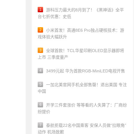
1
游科压力最大的8月到了！《黑神话》全平
台七折优惠：史低
2
小米首发！高通8E6 Pro独占硬核技术：游
戏体验大幅跃升
3
全球首款！TCL华星印刷OLED显示器即将
上市 三季度量产
4
3499元起 华为首款RGB-MiniLED电视开售
5
一加北美官网手机全部售罄！退出美国 专注
中国
6
开学三件套涨价 等等看的人失算了：厂商纷
纷提价
7
泰航拒载22名中国乘客 安保人员做“拉眼角”
动作 机场致歉