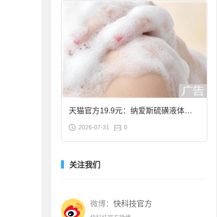
天猫官方19.9元：纳爱斯硫磺液体香
2026-07-31
0
皂2斤大促
关注我们
微博：
快科技官方