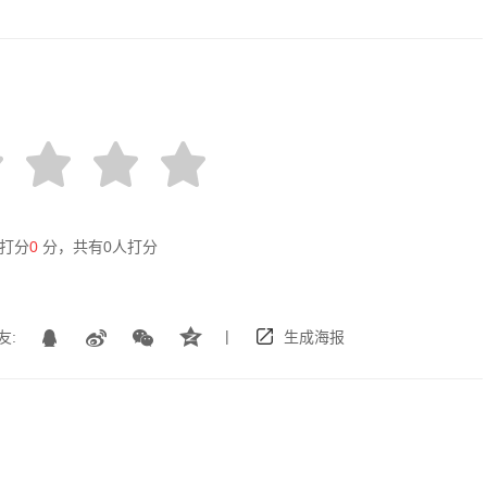
打分
0
分，共有
0
人打分
|
友:
生成海报