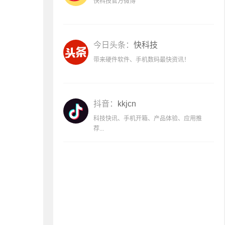
快科技官方微博
今日头条：
快科技
带来硬件软件、手机数码最快资讯！
抖音：
kkjcn
科技快讯、手机开箱、产品体验、应用推
荐...