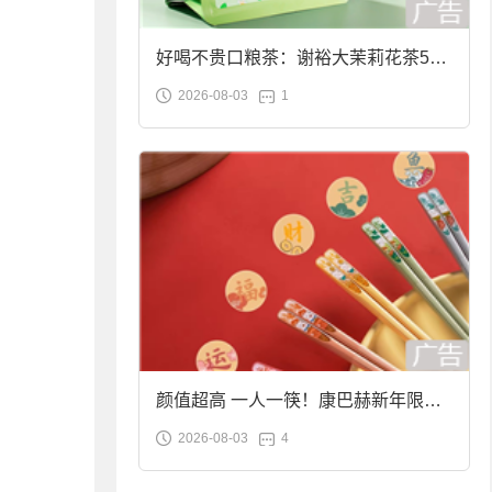
好喝不贵口粮茶：谢裕大茉莉花茶50g
2026-08-03
1
袋装9.9元到手
颜值超高 一人一筷！康巴赫新年限定
2026-08-03
4
合金筷子大促：19.9元