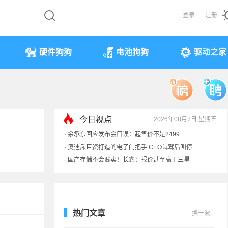
登录
注册
硬件狗狗
电池狗狗
驱动之家
今日视点
2026年08月7日 星期五
·
余承东回应发布会口误：起售价不是2499
·
奥迪斥巨资打造的电子门把手 CEO试驾后叫停
·
国产存储不会贱卖！长鑫：报价甚至高于三星
·
提前还车贷要向银行缴4万违约金？法院判了
热门文章
换一波