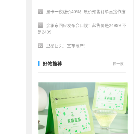
8
显卡一夜涨价40%！原价预售订单直接作废
9
余承东回应发布会口误：起售价是24999 不
是2499
10
卫星巨头：宣布破产！
好物推荐
换一波