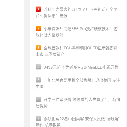
1
游科压力最大的8月到了！《黑神话》全平
台七折优惠：史低
2
小米首发！高通8E6 Pro独占硬核技术：游
戏体验大幅跃升
3
全球首款！TCL华星印刷OLED显示器即将
上市 三季度量产
4
3499元起 华为首款RGB-MiniLED电视开售
5
一加北美官网手机全部售罄！退出美国 专注
中国
6
开学三件套涨价 等等看的人失算了：厂商纷
纷提价
7
泰航拒载22名中国乘客 安保人员做“拉眼角”
动作 机场致歉