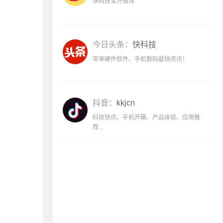
快科技官方微博
今日头条：
快科技
带来硬件软件、手机数码最快资讯！
抖音：
kkjcn
科技快讯、手机开箱、产品体验、应用推
荐...