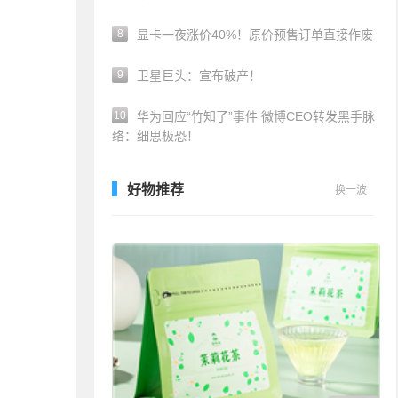
8
显卡一夜涨价40%！原价预售订单直接作废
9
卫星巨头：宣布破产！
10
华为回应“竹知了”事件 微博CEO转发黑手脉
络：细思极恐！
好物推荐
换一波