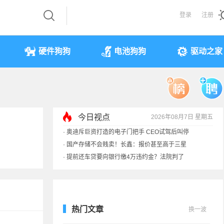
登录
注册
硬件狗狗
电池狗狗
驱动之家
今日视点
2026年08月7日 星期五
·
奥迪斥巨资打造的电子门把手 CEO试驾后叫停
·
国产存储不会贱卖！长鑫：报价甚至高于三星
·
提前还车贷要向银行缴4万违约金？法院判了
·
余承东回应发布会口误：起售价不是2499
热门文章
换一波