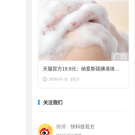
天猫官方19.9元：纳爱斯硫磺液体香
2026-07-31
0
皂2斤大促
关注我们
微博：
快科技官方