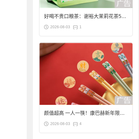
好喝不贵口粮茶：谢裕大茉莉花茶50g
2026-08-03
1
袋装9.9元到手
颜值超高 一人一筷！康巴赫新年限定
2026-08-03
4
合金筷子大促：19.9元