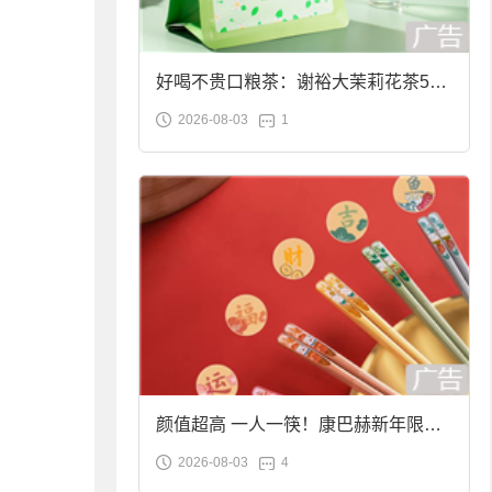
好喝不贵口粮茶：谢裕大茉莉花茶50g
2026-08-03
1
袋装9.9元到手
颜值超高 一人一筷！康巴赫新年限定
2026-08-03
4
合金筷子大促：19.9元