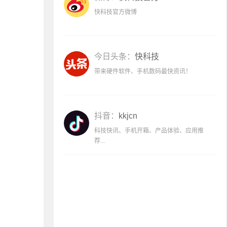
快科技官方微博
今日头条：
快科技
带来硬件软件、手机数码最快资讯！
抖音：
kkjcn
科技快讯、手机开箱、产品体验、应用推
荐...