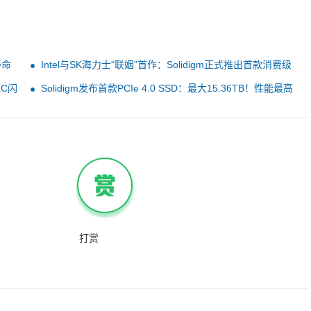
寿命
Intel与SK海力士“联姻”首作：Solidigm正式推出首款消费级
SSD
LC闪
Solidigm发布首款PCIe 4.0 SSD：最大15.36TB！性能最高
提升123％
打赏