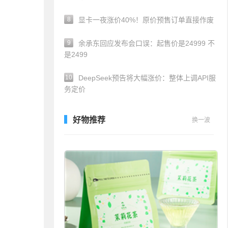
8
显卡一夜涨价40%！原价预售订单直接作废
9
余承东回应发布会口误：起售价是24999 不
是2499
10
DeepSeek预告将大幅涨价：整体上调API服
务定价
好物推荐
换一波