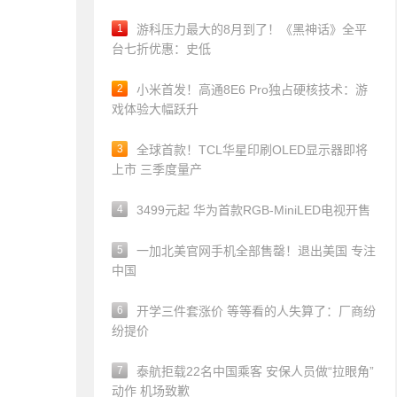
1
游科压力最大的8月到了！《黑神话》全平
台七折优惠：史低
2
小米首发！高通8E6 Pro独占硬核技术：游
戏体验大幅跃升
3
全球首款！TCL华星印刷OLED显示器即将
上市 三季度量产
4
3499元起 华为首款RGB-MiniLED电视开售
5
一加北美官网手机全部售罄！退出美国 专注
中国
6
开学三件套涨价 等等看的人失算了：厂商纷
纷提价
7
泰航拒载22名中国乘客 安保人员做“拉眼角”
动作 机场致歉