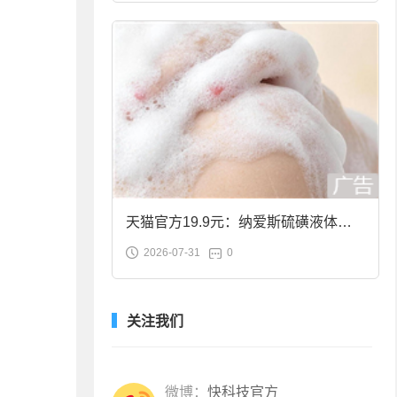
天猫官方19.9元：纳爱斯硫磺液体香
2026-07-31
0
皂2斤大促
关注我们
微博：
快科技官方