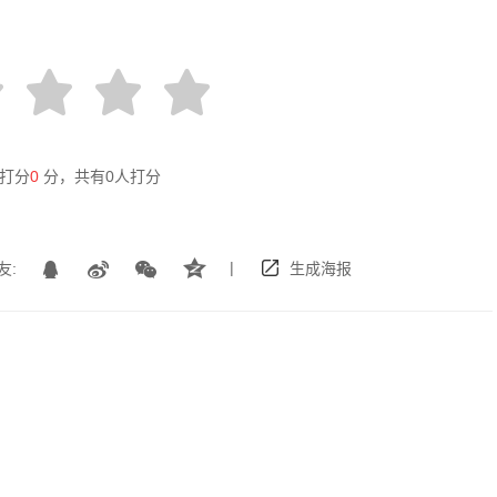
打分
0
分，共有
0
人打分
|
友:
生成海报