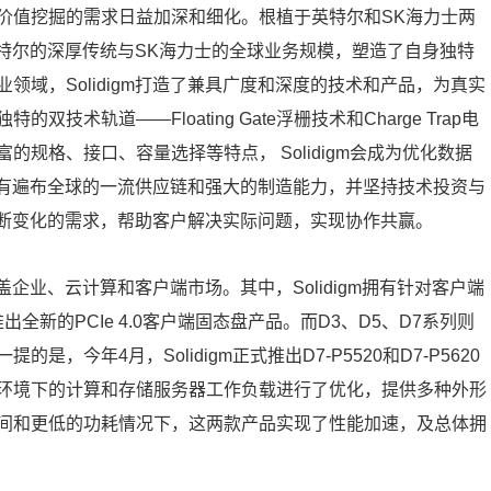
价值挖掘的需求日益加深和细化。根植于英特尔和SK海力士两
了英特尔的深厚传统与SK海力士的全球业务规模，塑造了自身独特
域，Solidigm打造了兼具广度和深度的技术和产品，为真实
术轨道——Floating Gate浮栅技术和Charge Trap电
的规格、接口、容量选择等特点， Solidigm会成为优化数据
m拥有遍布全球的一流供应链和强大的制造能力，并坚持技术投资与
户不断变化的需求，帮助客户解决实际问题，实现协作共赢。
覆盖企业、云计算和客户端市场。其中，Solidigm拥有针对客户端
出全新的PCIe 4.0客户端固态盘产品。而D3、D5、D7系列则
今年4月，Solidigm正式推出D7-P5520和D7-P5620
环境下的计算和存储服务器工作负载进行了优化，提供多种外形
间和更低的功耗情况下，这两款产品实现了性能加速，及总体拥