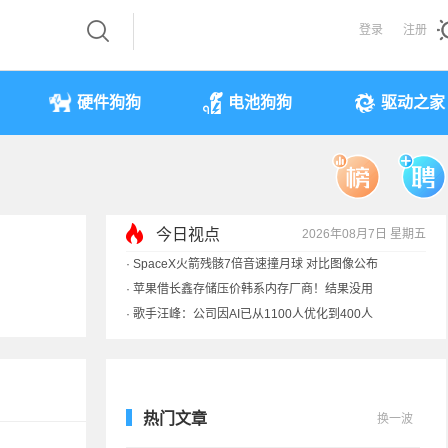
登录
注册
硬件狗狗
电池狗狗
驱动之家
今日视点
2026年08月7日 星期五
·
SpaceX火箭残骸7倍音速撞月球 对比图像公布
·
苹果借长鑫存储压价韩系内存厂商！结果没用
·
歌手汪峰：公司因AI已从1100人优化到400人
·
索尼旗舰电视上市：115寸、149999元
热门文章
换一波