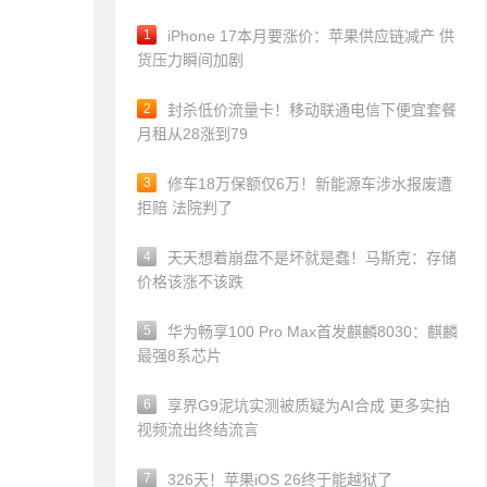
1
iPhone 17本月要涨价：苹果供应链减产 供
货压力瞬间加剧
2
封杀低价流量卡！移动联通电信下便宜套餐
月租从28涨到79
3
修车18万保额仅6万！新能源车涉水报废遭
拒赔 法院判了
4
天天想着崩盘不是坏就是蠢！马斯克：存储
价格该涨不该跌
5
华为畅享100 Pro Max首发麒麟8030：麒麟
最强8系芯片
6
享界G9泥坑实测被质疑为AI合成 更多实拍
视频流出终结流言
7
326天！苹果iOS 26终于能越狱了