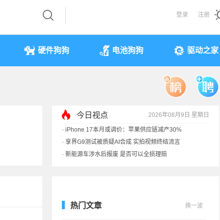
登录
注册
硬件狗狗
电池狗狗
驱动之家
今日视点
2026年08月9日 星期日
·
iPhone 17本月或调价：苹果供应链减产30%
·
享界G9测试被质疑AI合成 实拍视频终结流言
·
新能源车涉水后报废 是否可以全损理赔
·
马斯克：需求增速是供应的10倍 存储该涨价
热门文章
换一波