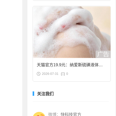
天猫官方19.9元：纳爱斯硫磺液体香
2026-07-31
0
皂2斤大促
关注我们
微博：
快科技官方