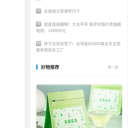
8
女骑请注意罩杯尺寸
9
就是监视器啊！大法不死 索尼中国开卖旗舰
电视：149999元
10
终于见到张雪了！台湾省820RR美女车主受
邀参观机车工厂
好物推荐
换一波