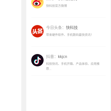
快科技官方微博
今日头条：
快科技
带来硬件软件、手机数码最快资讯！
抖音：
kkjcn
科技快讯、手机开箱、产品体验、应用推
荐...