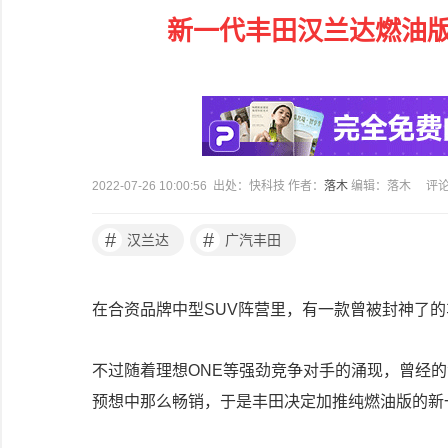
新一代丰田汉兰达燃油
2022-07-26 10:00:56 出处：快科技 作者：
落木
编辑：落木
评
#
#
汉兰达
广汽丰田
在合资品牌中型SUV阵营里，有一款曾被封神了
不过随着理想ONE等强劲竞争对手的涌现，曾经
预想中那么畅销，于是丰田决定加推纯燃油版的新