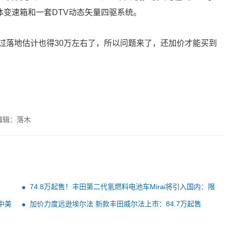
手自一体变速箱和一套DTV动态矢量四驱系统。
过落地估计也得30万左右了，所以问题来了，还加价才能买到
编辑：落木
74.8万起售！丰田第二代氢燃料电池车Mirai将引入国内：限
量50台
中美
加价力度远逊埃尔法 新款丰田威尔法上市：84.7万起售