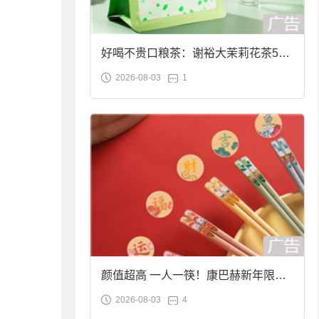
好喝不贵口粮茶：谢裕大茉莉花茶50g
2026-08-03
1
袋装9.9元到手
颜值超高 一人一筷！康巴赫新年限定
2026-08-03
4
合金筷子大促：19.9元