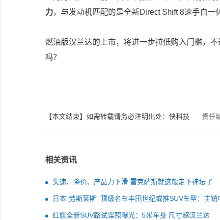
力
，与发动机匹配的是全新Direct Shift 8速
燃油版汉兰达的上市，将进一步拉低购入门槛，不
吗？
【本文结束】如需转载请务必注明出处：快科技
责任
相关资讯
失速、降价、产品力下滑 雷克萨斯就这般走下神坛了
日本“劳斯莱斯” 顶级名车丰田世纪或推SUV车型：主销
红旗全新SUV路试谍照曝光：5米车身 尺寸超汉兰达