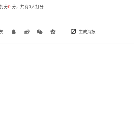
打分
0
分，共有
0
人打分
|
友:
生成海报